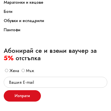
Маратонки и кецове
Боти
Обувки и еспадрили
Пантофи
Абонирай се и вземи ваучер за
5%
отстъпка
Жена
Мъж
Изпрати