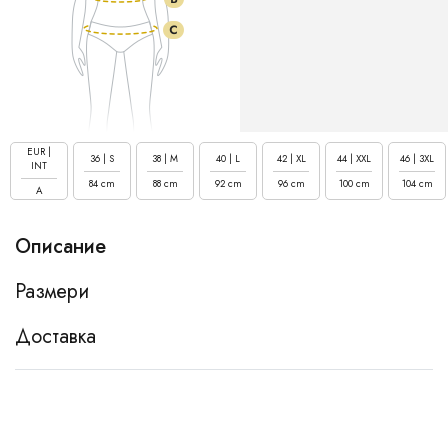
EUR |
36 | S
38 | M
40 | L
42 | XL
44 | XXL
46 | 3XL
INT
84 cm
88 cm
92 cm
96 cm
100 cm
104 cm
A
Описание
Размери
Доставка