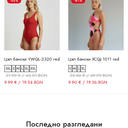
-55%
-61%
Цял бански YWQL-2320 red
Цял бански XCQJ-1011 red
3XL
S
M
L
XL
XXL
S
M
L
XL
21.99 € / 43.01 BGN
25.56 € / 49.99 BGN
9.99 € / 19.54 BGN
9.90 € / 19.36 BGN
Последно разгледани