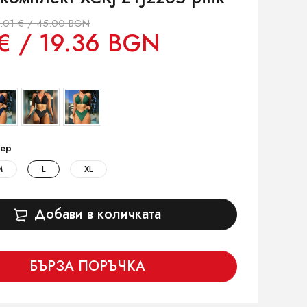
.01 € / 45.00 BGN
€ / 19.36 BGN
ер
M
L
XL
Добави в количката
БЪРЗА ПОРЪЧКА