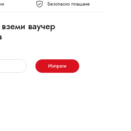
ни
Безопасно плащане
 вземи ваучер
а
Изпрати