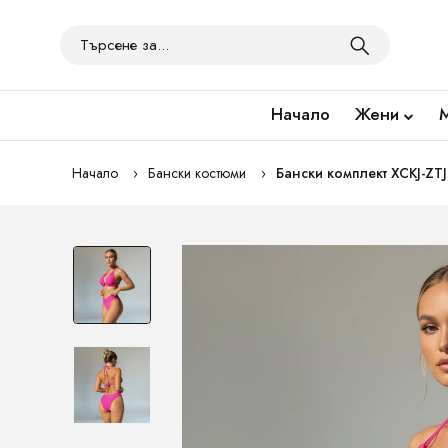
Начало
Жени
Начало
Бански костюми
Бански комплект XCKJ-ZT