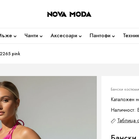
Мъже
Чанти
Аксесоари
Пантофи
Техни
J2265 pink
Бански костюм
Каталожен н
Наличност: 
Таблица 
Бански 