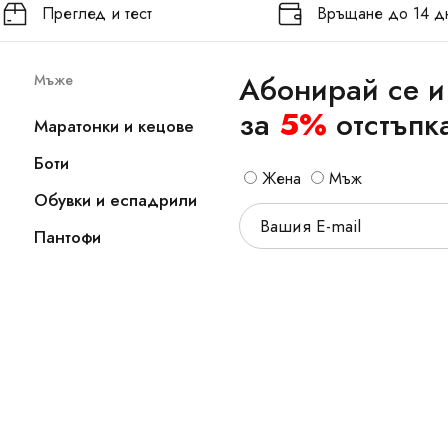
Преглед и тест
Връщане до 14 д
Абонирай се и
Мъже
за
5%
отстъпк
Маратонки и кецове
Боти
Жена
Мъж
Обувки и еспадрили
Пантофи