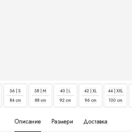
36 | S
38 | M
40 | L
42 | XL
44 | XXL
84 cm
88 cm
92 cm
96 cm
100 cm
Описание
Размери
Доставка