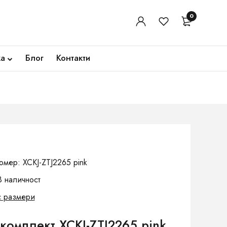
0
ка
Блог
Контакти
и
омер: XCKJ-ZTJ2265 pink
В наличност
с размери
комплект XCKJ-ZTJ2265 pink