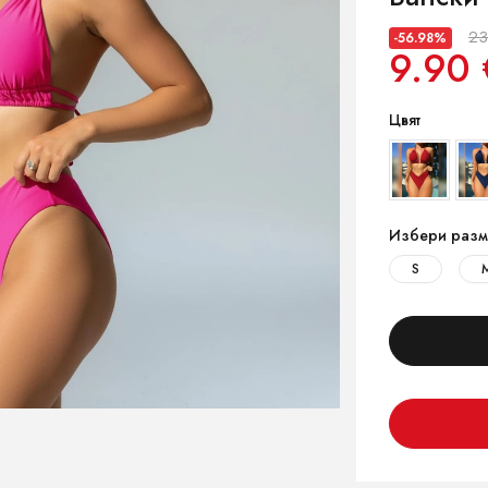
23
-56.98%
9.90 
Цвят
Избери разм
S