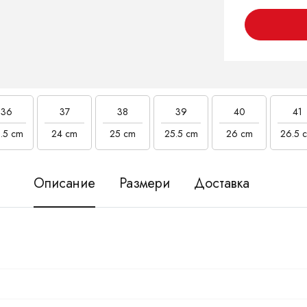
36
37
38
39
40
41
.5 cm
24 cm
25 cm
25.5 cm
26 cm
26.5 
Описание
Размери
Доставка