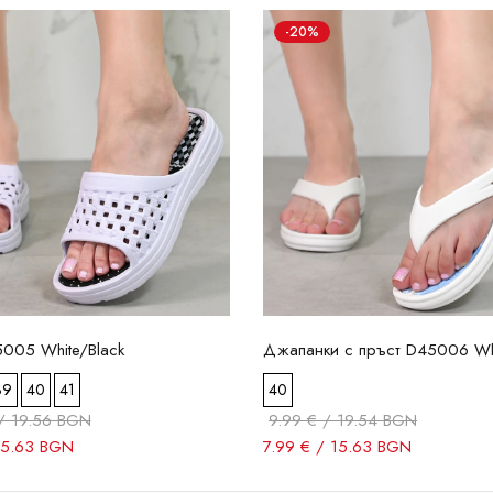
-20%
005 White/Black
Джапанки с пръст D45006 Wh
39
40
41
40
/ 19.56 BGN
9.99 € / 19.54 BGN
15.63 BGN
7.99 € / 15.63 BGN