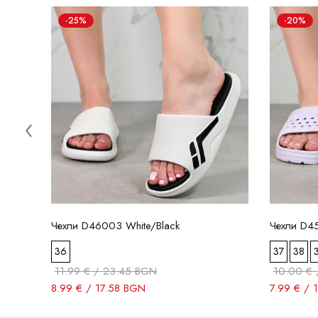
-25%
-20%
Чехли D46003 White/Black
Чехли D45
36
37
38
11.99 € / 23.45 BGN
10.00 € 
8.99 € / 17.58 BGN
7.99 € / 