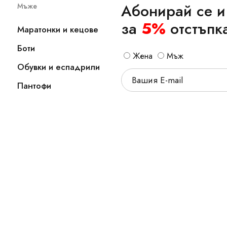
Абонирай се и
Мъже
за
5%
отстъпк
Маратонки и кецове
Боти
Жена
Мъж
Обувки и еспадрили
Пантофи