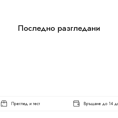
Последно разгледани
Преглед и тест
Връщане до 14 д