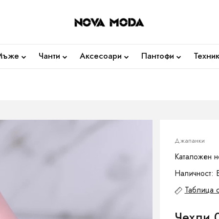
Мъже
Чанти
Аксесоари
Пантофи
Техни
Джапанки
Каталожен н
Наличност: 
Таблица 
Чехли 