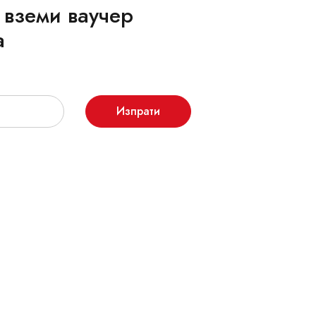
 вземи ваучер
а
Изпрати