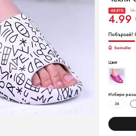
16
-68.81%
4.99 
Побързай! О
Bestseller
Цвят
Избери разм
36