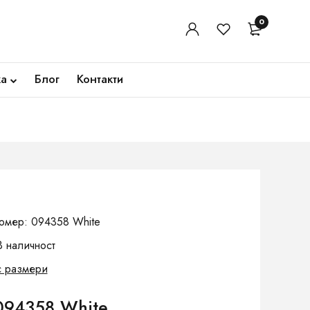
0
ка
Блог
Контакти
омер: 094358 White
В наличност
с размери
094358 White