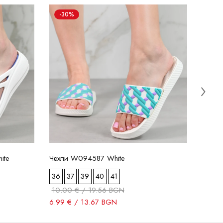
-30%
-5
Чехли
38
20.0
9.99 
ite
Чехли W094587 White
36
37
39
40
41
10.00 € / 19.56 BGN
6.99 € / 13.67 BGN