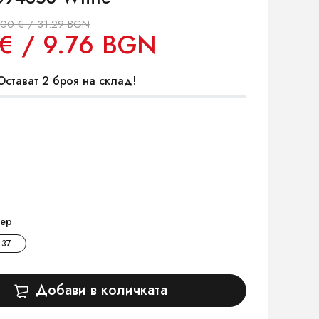
.00 € / 31.29 BGN
€ / 9.76 BGN
стават 2 броя на склад!
ер
37
Добави в количката