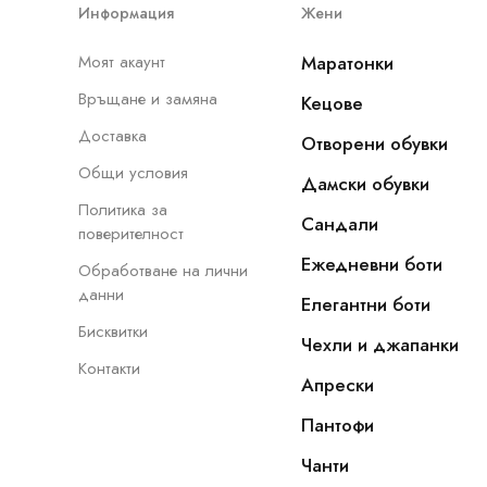
Информация
Жени
Моят акаунт
Маратонки
Връщане и замяна
Кецове
Доставка
Отворени обувки
Общи условия
Дамски обувки
Политика за
Сандали
поверителност
Ежедневни боти
Обработване на лични
данни
Елегантни боти
Бисквитки
Чехли и джапанки
Контакти
Апрески
Пантофи
Чанти