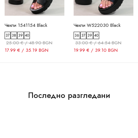
Чехли 1541154 Black
Чехли W522030 Black
37
38
39
40
36
37
39
40
25.00 € / 48.90 BGN
33.00 € / 64.54 BGN
17.99 € / 35.19 BGN
19.99 € / 39.10 BGN
Последно разгледани