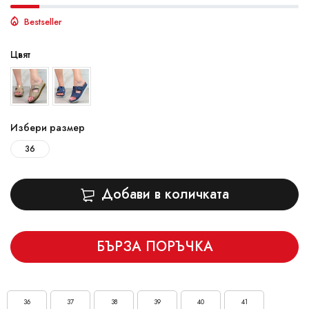
Bestseller
Цвят
Избери размер
36
Добави в количката
БЪРЗА ПОРЪЧКА
36
37
38
39
40
41