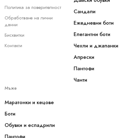
Дамски обувки
Политика за поверителност
Сандали
Обработване на лични
Ежедневни боти
данни
Елегантни боти
Бисквитки
Чехли и джапанки
Контакти
Апрески
Пантофи
Чанти
Мъже
Маратонки и кецове
Боти
Обувки и еспадрили
Пантофи