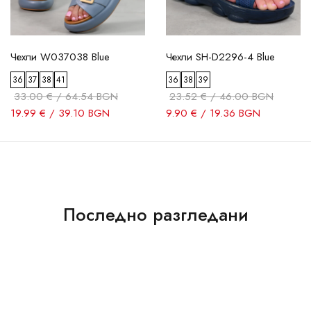
Чехли W037038 Blue
Чехли SH-D2296-4 Blue
36
37
38
41
36
38
39
33.00 € / 64.54 BGN
23.52 € / 46.00 BGN
19.99 € / 39.10 BGN
9.90 € / 19.36 BGN
Последно разгледани