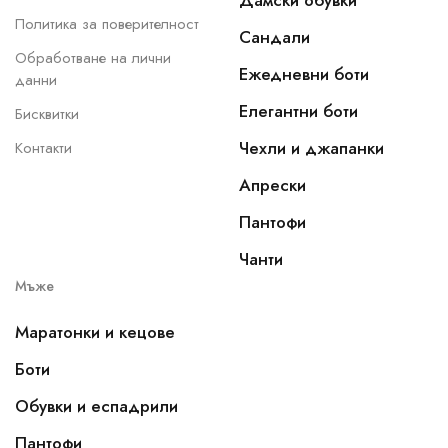
Дамски обувки
Политика за поверителност
Сандали
Обработване на лични
Ежедневни боти
данни
Елегантни боти
Бисквитки
Чехли и джапанки
Контакти
Апрески
Пантофи
Чанти
Мъже
Маратонки и кецове
Боти
Обувки и еспадрили
Пантофи