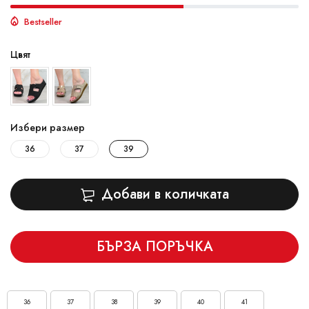
Bestseller
Цвят
Избери размер
36
37
39
Добави в количката
БЪРЗА ПОРЪЧКА
36
37
38
39
40
41