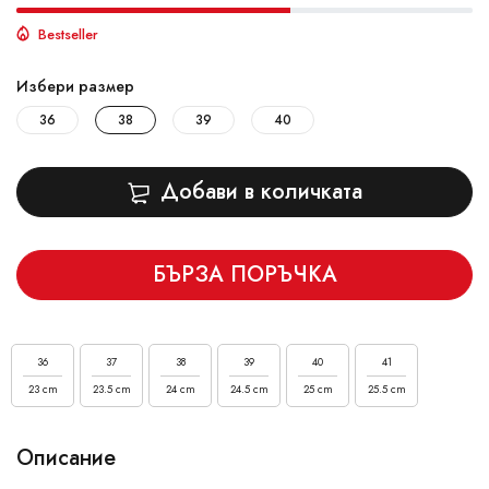
Bestseller
Избери размер
36
38
39
40
Добави в количката
БЪРЗА ПОРЪЧКА
36
37
38
39
40
41
23 cm
23.5 cm
24 cm
24.5 cm
25 cm
25.5 cm
Описание