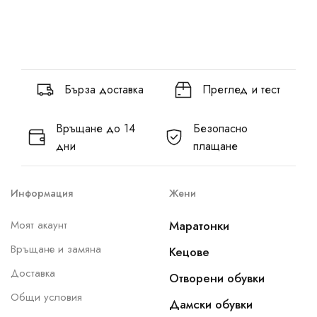
Бърза доставка
Преглед и тест
Връщане до 14
Безопасно
дни
плащане
Информация
Жени
Моят акаунт
Маратонки
Връщане и замяна
Кецове
Доставка
Отворени обувки
Общи условия
Дамски обувки