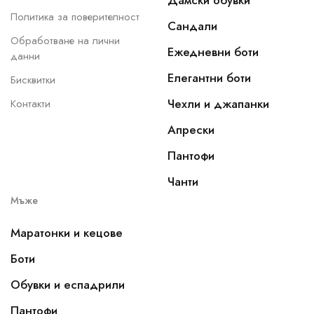
Дамски обувки
Политика за поверителност
Сандали
Обработване на лични
Ежедневни боти
данни
Елегантни боти
Бисквитки
Чехли и джапанки
Контакти
Апрески
Пантофи
Чанти
Мъже
Маратонки и кецове
Боти
Обувки и еспадрили
Пантофи