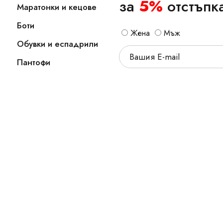
за
5%
отстъпк
Маратонки и кецове
Боти
Жена
Мъж
Обувки и еспадрили
Пантофи