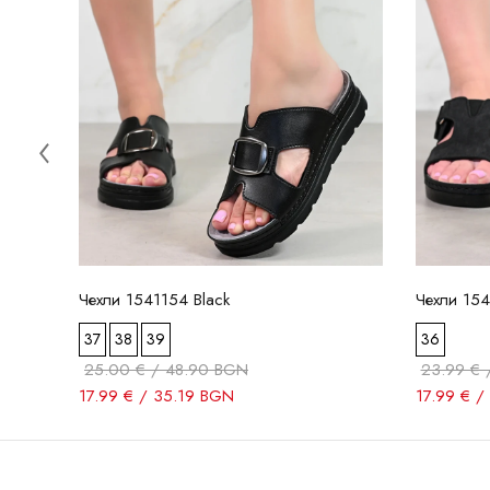
Чехли 1541154 Black
Чехли 154
37
38
39
36
25.00 € / 48.90 BGN
23.99 € 
17.99 € / 35.19 BGN
17.99 € /