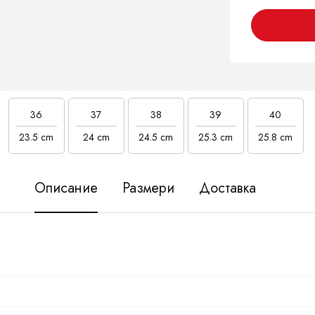
36
37
38
39
40
23.5 cm
24 cm
24.5 cm
25.3 cm
25.8 cm
Описание
Размери
Доставка