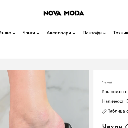
Мъже
Чанти
Аксесоари
Пантофи
Техни
Чехли
Каталожен н
Наличност: 
Таблица 
Чехли C