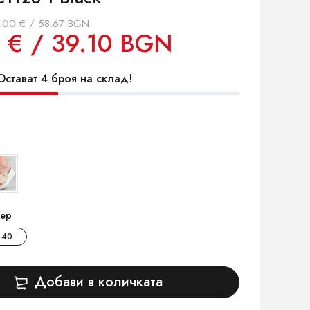
.00 € / 58.67 BGN
 € / 39.10 BGN
стават 4 броя на склад!
ер
40
Добави в количката