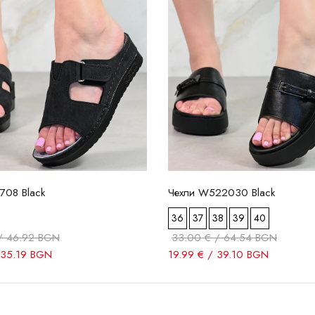
708 Black
Чехли W522030 Black
36
37
38
39
40
/ 46.92 BGN
33.00 € / 64.54 BGN
 35.19 BGN
19.99 € / 39.10 BGN