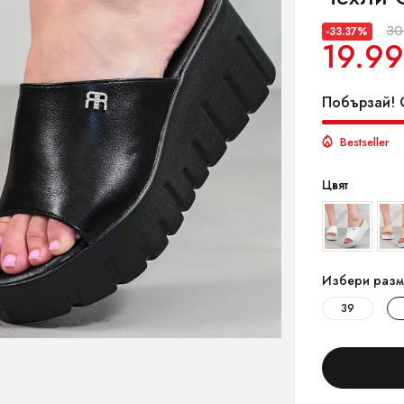
30
-33.37%
19.99
Побързай! О
Bestseller
Цвят
Избери разм
39