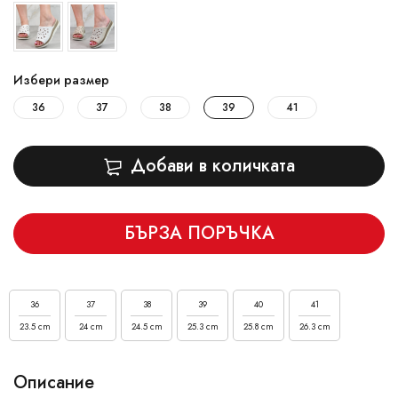
Избери размер
36
37
38
39
41
Добави в количката
БЪРЗА ПОРЪЧКА
36
37
38
39
40
41
23.5 cm
24 cm
24.5 cm
25.3 cm
25.8 cm
26.3 cm
Описание