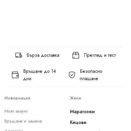
Бърза доставка
Преглед и тест
Връщане до 14
Безопасно
дни
плащане
Информация
Жени
Моят акаунт
Маратонки
Връщане и замяна
Кецове