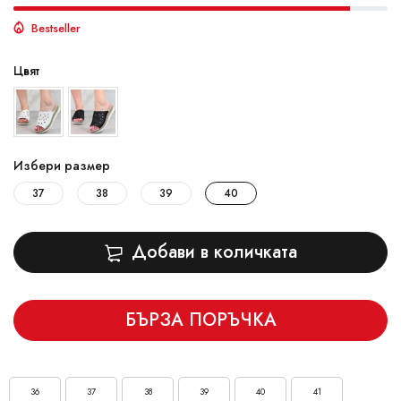
Bestseller
Цвят
Избери размер
37
38
39
40
Добави в количката
БЪРЗА ПОРЪЧКА
36
37
38
39
40
41