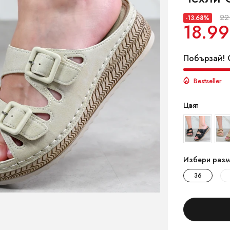
22
-13.68%
18.99
Побързай! О
Bestseller
Цвят
Избери разм
36