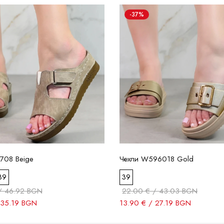
-37%
708 Beige
Чехли W596018 Gold
39
39
/ 46.92 BGN
22.00 € / 43.03 BGN
 35.19 BGN
13.90 € / 27.19 BGN