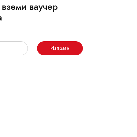
 вземи ваучер
а
Изпрати