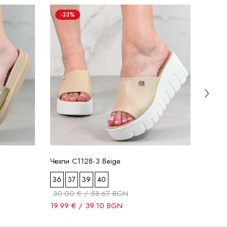
-33%
-3
Чехли
37
4
33.0
19.99
Чехли C1128-3 Beige
36
37
39
40
30.00 € / 58.67 BGN
19.99 € / 39.10 BGN