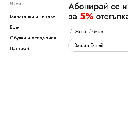
Абонирай се и
Мъже
за
5%
отстъпк
Маратонки и кецове
Боти
Жена
Мъж
Обувки и еспадрили
Пантофи