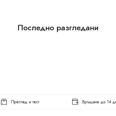
Последно разгледани
Преглед и тест
Връщане до 14 д