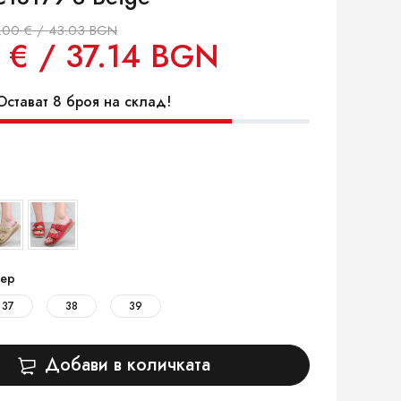
.00 € / 43.03 BGN
 € / 37.14 BGN
стават 8 броя на склад!
ер
37
38
39
Добави в количката