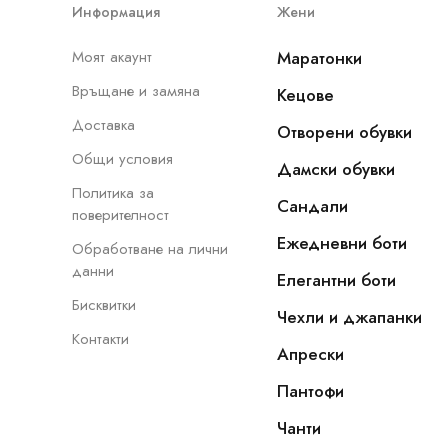
Информация
Жени
Моят акаунт
Маратонки
Връщане и замяна
Кецове
Доставка
Отворени обувки
Общи условия
Дамски обувки
Политика за
Сандали
поверителност
Ежедневни боти
Обработване на лични
данни
Елегантни боти
Бисквитки
Чехли и джапанки
Контакти
Апрески
Пантофи
Чанти