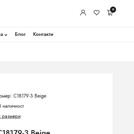
0
ка
Блог
Контакти
омер: C18179-3 Beige
В наличност
с размери
18179-3 Beige