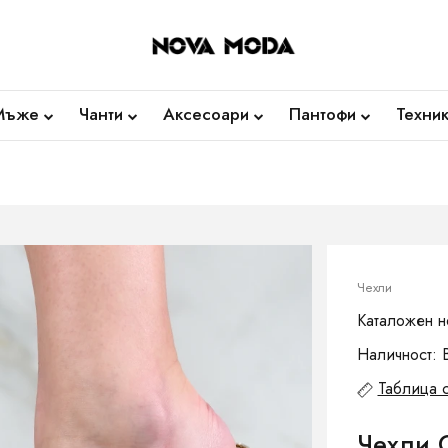
Мъже
Чанти
Аксесоари
Пантофи
Техни
Чехли
Каталожен н
Наличност: 
Таблица 
Чехли C