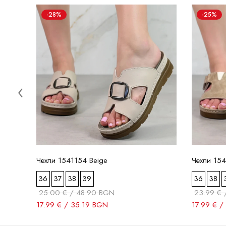
-28%
-25%
Чехли 1541154 Beige
Чехли 154
36
37
38
39
36
38
25.00 € / 48.90 BGN
23.99 € 
17.99 € / 35.19 BGN
17.99 € /