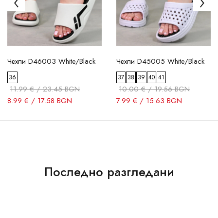
Чехли D46003 White/Black
Чехли D45005 White/Black
36
37
38
39
40
41
11.99 € / 23.45 BGN
10.00 € / 19.56 BGN
8.99 € / 17.58 BGN
7.99 € / 15.63 BGN
Последно разгледани