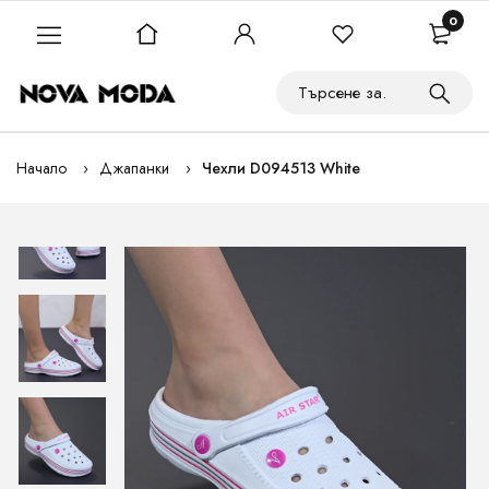
0
Начало
Джапанки
Чехли D094513 White