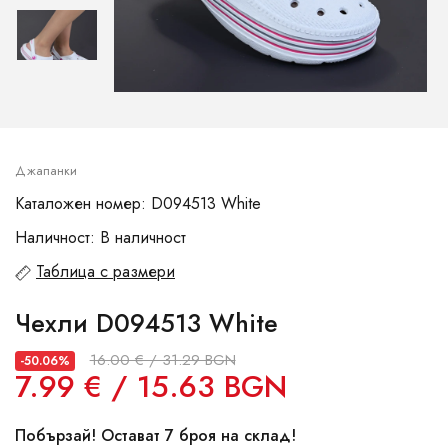
Джапанки
Каталожен номер: D094513 White
Наличност: В наличност
Таблица с размери
Чехли D094513 White
16.00 € / 31.29 BGN
-50.06%
7.99 € / 15.63 BGN
Побързай! Остават 7 броя на склад!