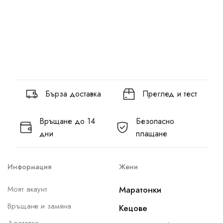
Бърза доставка
Преглед и тест
Връщане до 14
Безопасно
дни
плащане
Информация
Жени
Моят акаунт
Маратонки
Връщане и замяна
Кецове