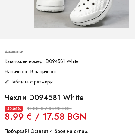
Джапанки
Каталожен номер: D094581 White
Наличност: В наличност
Таблица с размери
Чехли D094581 White
18.00 € / 35.20 BGN
-50.06%
8.99 € / 17.58 BGN
Побързай! Остават 4 броя на склад!