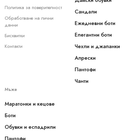
Дамски обувки
Политика за поверителност
Сандали
Обработване на лични
Ежедневни боти
данни
Елегантни боти
Бисквитки
Чехли и джапанки
Контакти
Апрески
Пантофи
Чанти
Мъже
Маратонки и кецове
Боти
Обувки и еспадрили
Пантофи