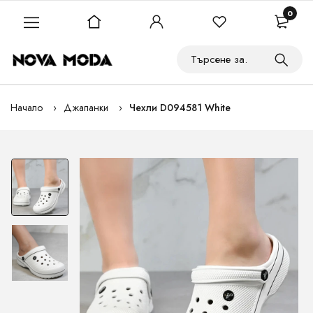
0
Начало
Джапанки
Чехли D094581 White