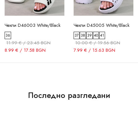
Чехли D46003 White/Black
Чехли D45005 White/Black
36
37
38
39
40
41
11.99 € / 23.45 BGN
10.00 € / 19.56 BGN
8.99 € / 17.58 BGN
7.99 € / 15.63 BGN
Последно разгледани