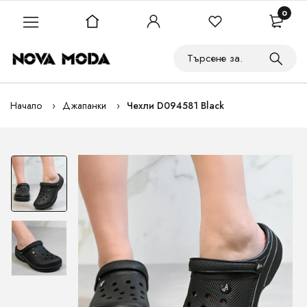
0
Начало
Джапанки
Чехли D094581 Black