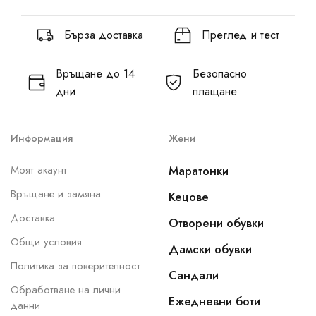
Бърза доставка
Преглед и тест
Връщане до 14
Безопасно
дни
плащане
Информация
Жени
Моят акаунт
Маратонки
Връщане и замяна
Кецове
Доставка
Отворени обувки
Общи условия
Дамски обувки
Политика за поверителност
Сандали
Обработване на лични
Ежедневни боти
данни