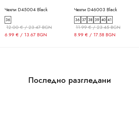
Чехли D45004 Black
Чехли D46003 Black
36
36
37
38
39
40
41
12.00 € / 23.47 BGN
11.99 € / 23.45 BGN
6.99 € / 13.67 BGN
8.99 € / 17.58 BGN
Последно разгледани