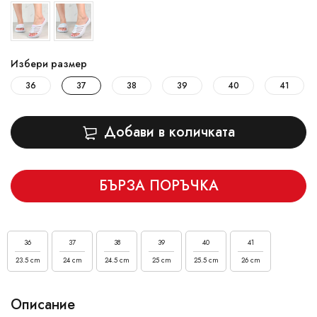
Избери размер
36
37
38
39
40
41
Добави в количката
БЪРЗА ПОРЪЧКА
36
37
38
39
40
41
23.5 cm
24 cm
24.5 cm
25 cm
25.5 cm
26 cm
Описание