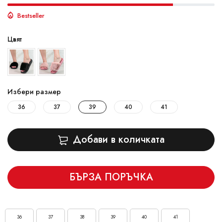
Bestseller
Цвят
Избери размер
36
37
39
40
41
Добави в количката
БЪРЗА ПОРЪЧКА
36
37
38
39
40
41