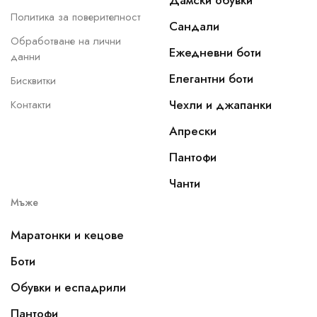
Дамски обувки
Политика за поверителност
Сандали
Обработване на лични
Ежедневни боти
данни
Елегантни боти
Бисквитки
Чехли и джапанки
Контакти
Апрески
Пантофи
Чанти
Мъже
Маратонки и кецове
Боти
Обувки и еспадрили
Пантофи