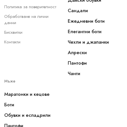
Дамски обувки
Политика за поверителност
Сандали
Обработване на лични
Ежедневни боти
данни
Елегантни боти
Бисквитки
Чехли и джапанки
Контакти
Апрески
Пантофи
Чанти
Мъже
Маратонки и кецове
Боти
Обувки и еспадрили
Пантофи