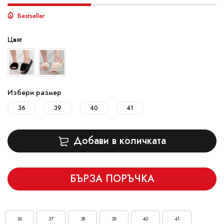
Bestseller
Цвят
Избери размер
36
39
40
41
Добави в количката
БЪРЗА ПОРЪЧКА
36
37
38
39
40
41