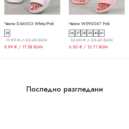
Чехли D46003 White/Pink
Чехли W590067 Pink
38
36
37
38
39
40
41
11.99 € / 23.45 BGN
12.00 € / 23.47 BGN
8.99 € / 17.58 BGN
6.50 € / 12.71 BGN
Последно разгледани