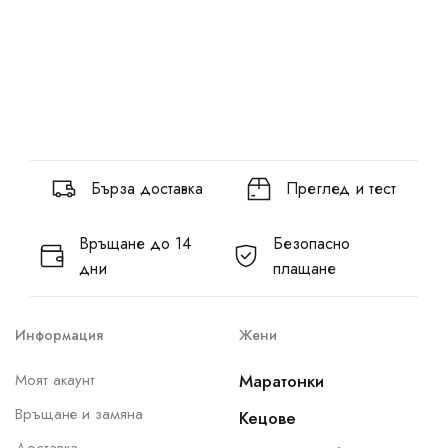
Бърза доставка
Преглед и тест
Връщане до 14
Безопасно
дни
плащане
Информация
Жени
Моят акаунт
Маратонки
Връщане и замяна
Кецове