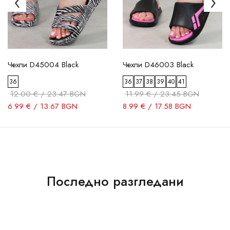
Чехли D45004 Black
Чехли D46003 Black
36
36
37
38
39
40
41
12.00 € / 23.47 BGN
11.99 € / 23.45 BGN
6.99 € / 13.67 BGN
8.99 € / 17.58 BGN
Последно разгледани