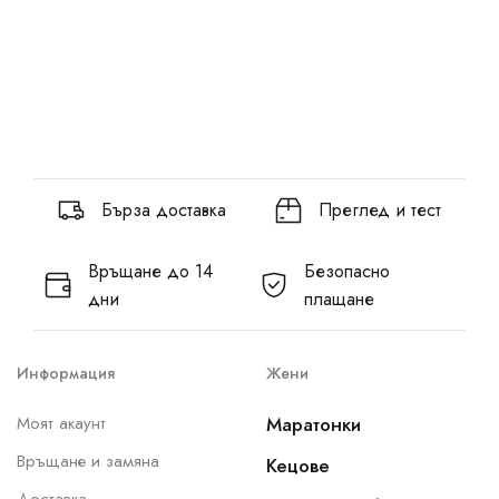
Бърза доставка
Преглед и тест
Връщане до 14
Безопасно
дни
плащане
Информация
Жени
Моят акаунт
Маратонки
Връщане и замяна
Кецове