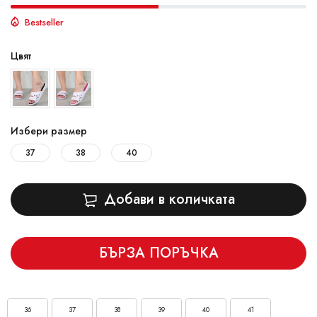
Bestseller
Цвят
Избери размер
37
38
40
Добави в количката
БЪРЗА ПОРЪЧКА
36
37
38
39
40
41