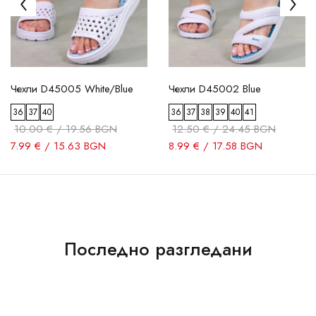
Чехли D45005 White/Blue
Чехли D45002 Blue
36
37
40
36
37
38
39
40
41
10.00 € / 19.56 BGN
12.50 € / 24.45 BGN
7.99 € / 15.63 BGN
8.99 € / 17.58 BGN
Последно разгледани