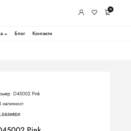
0
ка
Блог
Контакти
омер: D45002 Pink
В наличност
с размери
D45002 Pink