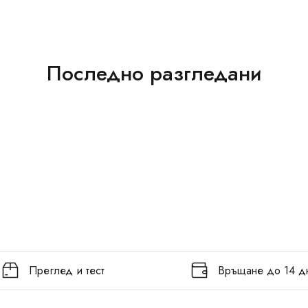
Последно разгледани
Преглед и тест
Връщане до 14 д