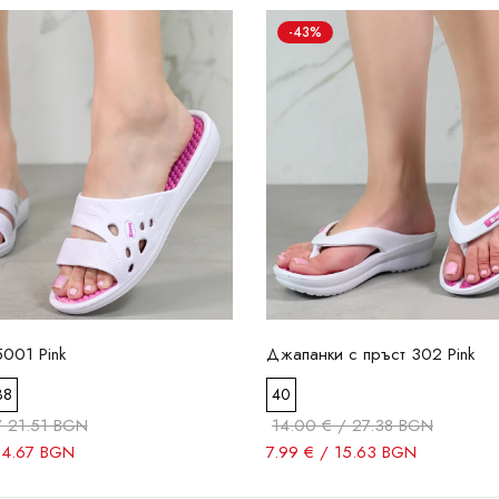
-43%
001 Pink
Джапанки с пръст 302 Pink
38
40
/ 21.51 BGN
14.00 € / 27.38 BGN
14.67 BGN
7.99 € / 15.63 BGN