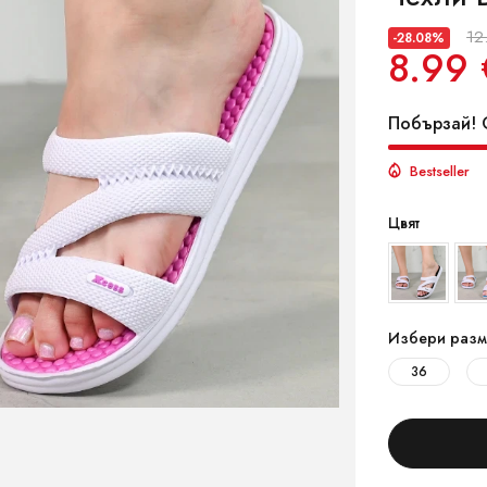
12
-28.08%
8.99 
Побързай! О
Bestseller
Цвят
Избери разм
36