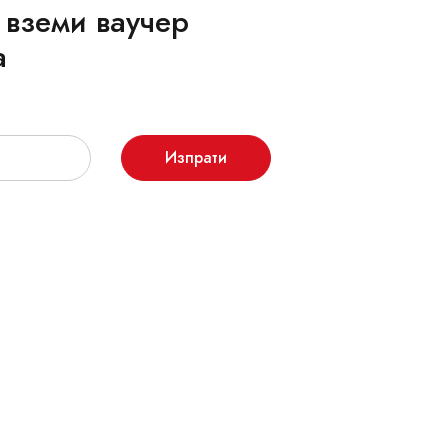
 вземи ваучер
а
Изпрати