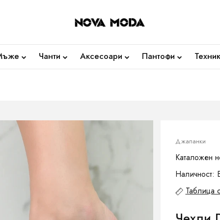
Мъже
Чанти
Аксесоари
Пантофи
Техни
Джапанки
Каталожен н
Наличност: 
Таблица 
Чехли 