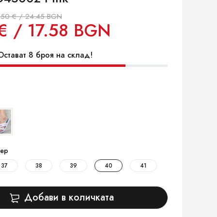
.50 € / 24.45 BGN
€ / 17.58 BGN
стават 8 броя на склад!
ер
37
38
39
40
41
Добави в количката