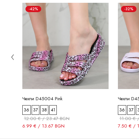
-42%
-32%
Чехли D45004 Pink
Чехли D45
36
37
38
41
36
37
12.00 € / 23.47 BGN
11.00 € 
6.99 € / 13.67 BGN
7.50 € / 