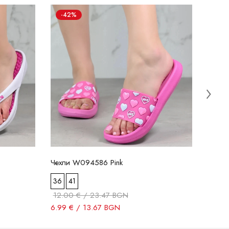
-42%
-4
Чехли
36
12.0
6.99 
Чехли W094586 Pink
36
41
12.00 € / 23.47 BGN
6.99 € / 13.67 BGN