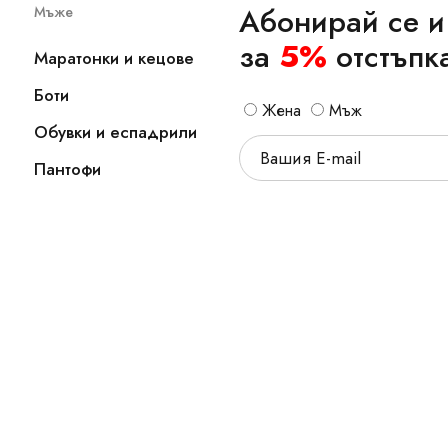
Абонирай се и
Мъже
за
5%
отстъпк
Маратонки и кецове
Боти
Жена
Мъж
Обувки и еспадрили
Пантофи