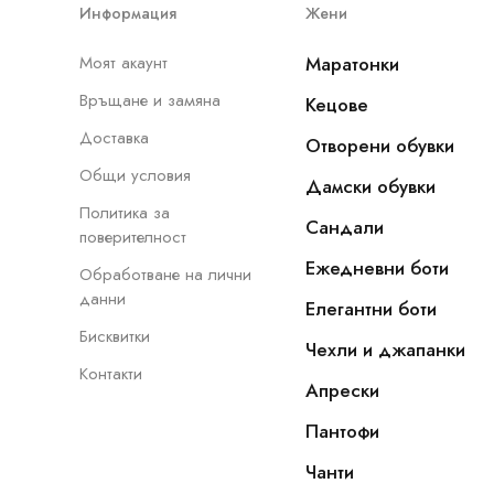
Информация
Жени
Моят акаунт
Маратонки
Връщане и замяна
Кецове
Доставка
Отворени обувки
Общи условия
Дамски обувки
Политика за
Сандали
поверителност
Ежедневни боти
Обработване на лични
данни
Елегантни боти
Бисквитки
Чехли и джапанки
Контакти
Апрески
Пантофи
Чанти