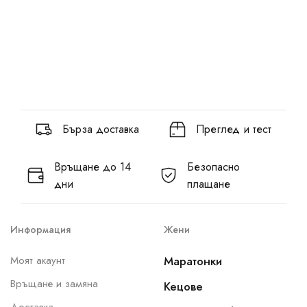
Бърза доставка
Преглед и тест
Връщане до 14
Безопасно
дни
плащане
Информация
Жени
Моят акаунт
Маратонки
Връщане и замяна
Кецове