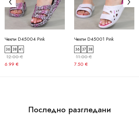
Чехли D45004 Pink
Чехли D45001 Pink
36
38
41
36
37
38
12.00 €
11.00 €
6.99 €
7.50 €
Последно разгледани