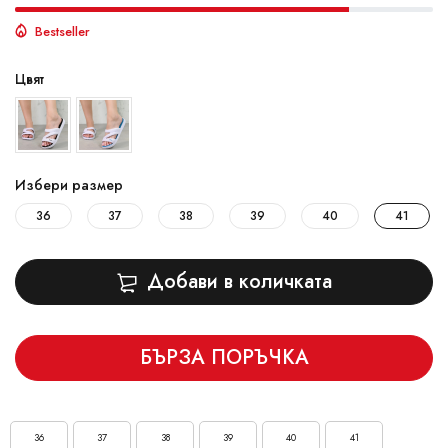
Bestseller
Цвят
Избери размер
36
37
38
39
40
41
Добави в количката
БЪРЗА ПОРЪЧКА
36
37
38
39
40
41