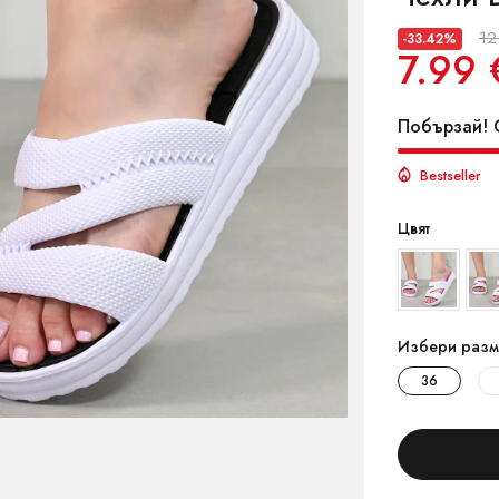
12
-33.42%
7.99 
Побързай! О
Bestseller
Цвят
Избери разм
36