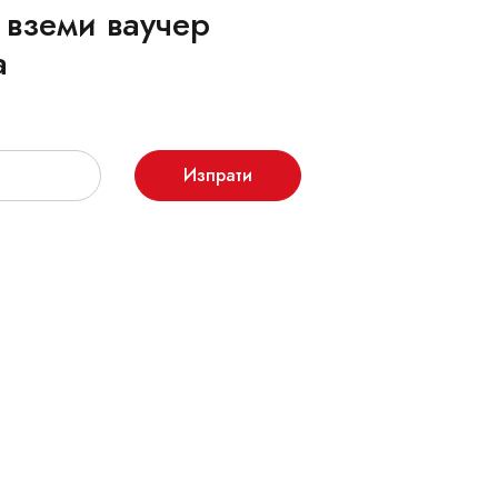
 вземи ваучер
а
Изпрати