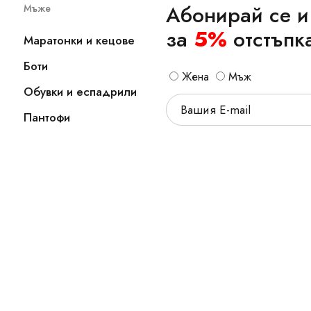
Абонирай се и
Мъже
за
5%
отстъпк
Маратонки и кецове
Боти
Жена
Мъж
Обувки и еспадрили
Пантофи