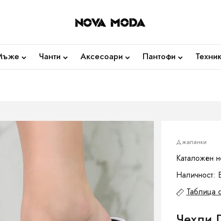
Мъже
Чанти
Аксесоари
Пантофи
Техни
Джапанки
Каталожен н
Наличност: 
Таблица 
Чехли 