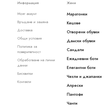
Информация
Жени
Моят акаунт
Маратонки
Връщане и замяна
Кецове
Доставка
Отворени обувки
Общи условия
Дамски обувки
Политика за
Сандали
поверителност
Ежедневни боти
Обработване на лични
данни
Елегантни боти
Бисквитки
Чехли и джапанки
Контакти
Апрески
Пантофи
Чанти