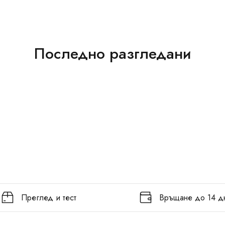
Последно разгледани
Преглед и тест
Връщане до 14 д