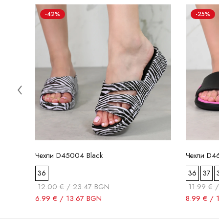
-42%
-25%
Чехли D45004 Black
Чехли D4
36
36
37
12.00 € / 23.47 BGN
11.99 € 
6.99 € / 13.67 BGN
8.99 € / 