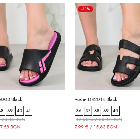
-33%
6003 Black
Чехли D42014 Black
38
39
40
41
36
37
38
39
40
/ 23.45 BGN
12.00 € / 23.47 BGN
17.58 BGN
7.99 € / 15.63 BGN