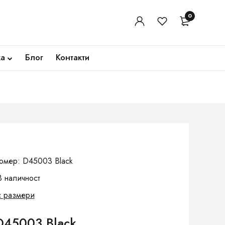
0
ка
Блог
Контакти
омер: D45003 Black
В наличност
с размери
D45003 Black