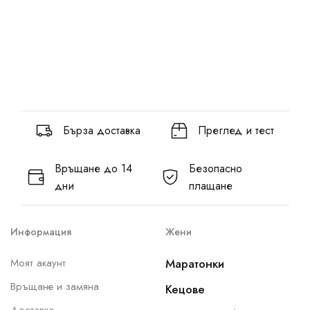
Бърза доставка
Преглед и тест
Връщане до 14
Безопасно
дни
плащане
Информация
Жени
Моят акаунт
Маратонки
Връщане и замяна
Кецове