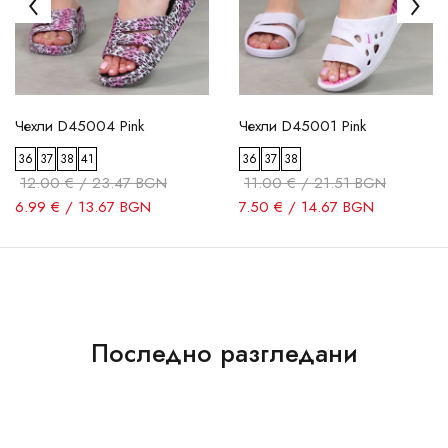
Чехли D45004 Pink
Чехли D45001 Pink
36
37
38
41
36
37
38
12.00 € / 23.47 BGN
11.00 € / 21.51 BGN
6.99 € / 13.67 BGN
7.50 € / 14.67 BGN
Последно разгледани