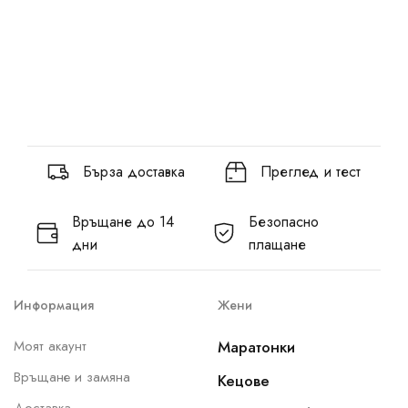
Бърза доставка
Преглед и тест
Връщане до 14
Безопасно
дни
плащане
Информация
Жени
Моят акаунт
Маратонки
Връщане и замяна
Кецове