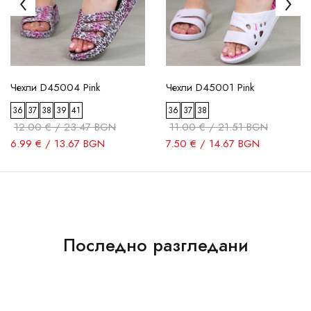
Чехли D45004 Pink
Чехли D45001 Pink
36
37
38
39
41
36
37
38
12.00 € / 23.47 BGN
11.00 € / 21.51 BGN
6.99 € / 13.67 BGN
7.50 € / 14.67 BGN
Последно разгледани