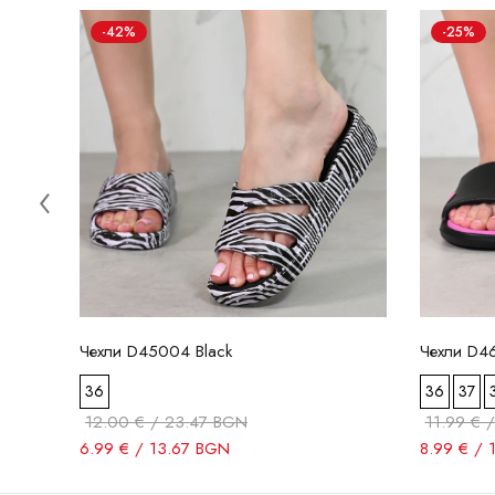
-42%
-25%
Чехли D45004 Black
Чехли D4
36
36
37
12.00 € / 23.47 BGN
11.99 € 
6.99 € / 13.67 BGN
8.99 € / 