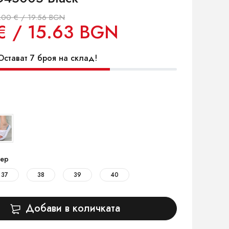
.00 € / 19.56 BGN
€ / 15.63 BGN
стават 7 броя на склад!
ер
37
38
39
40
Добави в количката