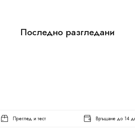
Последно разгледани
Преглед и тест
Връщане до 14 д