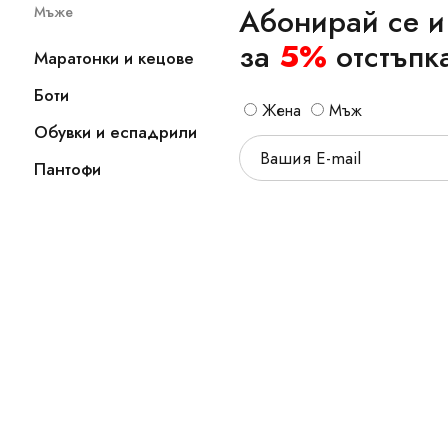
Абонирай се и
Мъже
за
5%
отстъпк
Маратонки и кецове
Боти
Жена
Мъж
Обувки и еспадрили
Пантофи