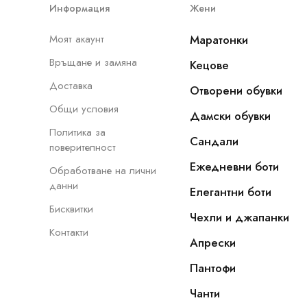
Информация
Жени
Моят акаунт
Маратонки
Връщане и замяна
Кецове
Доставка
Отворени обувки
Общи условия
Дамски обувки
Политика за
Сандали
поверителност
Ежедневни боти
Обработване на лични
данни
Елегантни боти
Бисквитки
Чехли и джапанки
Контакти
Апрески
Пантофи
Чанти