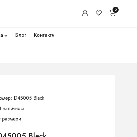
0
ка
Блог
Контакти
омер: D45005 Black
В наличност
с размери
D45005 Black