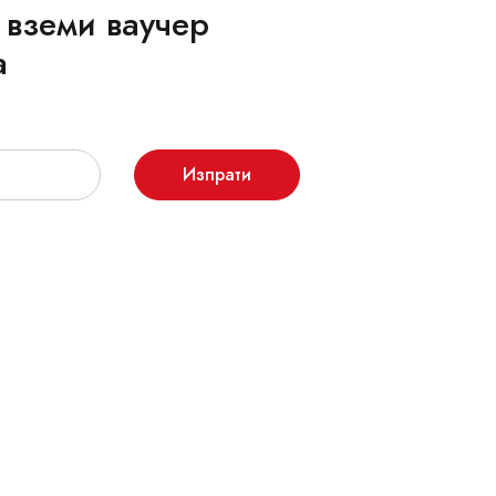
 вземи ваучер
а
Изпрати