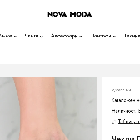
Мъже
Чанти
Аксесоари
Пантофи
Техни
Джапанки
Каталожен н
Наличност: 
Таблица 
Чехли 