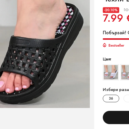
10
-20.10%
7.99 
Побързай! О
Bestseller
Цвят
Избери разм
36