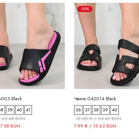
-33%
6003 Black
Чехли D42014 Black
38
39
40
41
36
37
38
39
40
/ 23.45 BGN
12.00 € / 23.47 BGN
17.58 BGN
7.99 € / 15.63 BGN