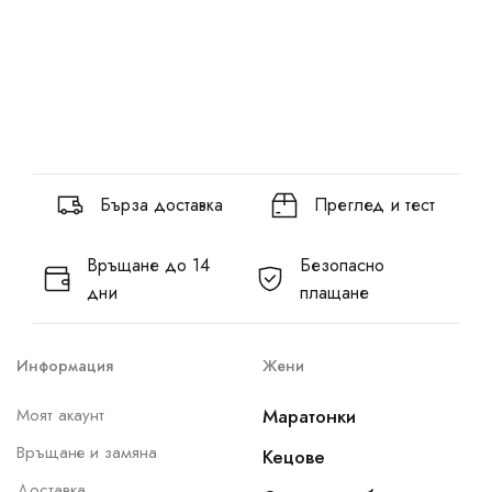
Бърза доставка
Преглед и тест
Връщане до 14
Безопасно
дни
плащане
Информация
Жени
Моят акаунт
Маратонки
Връщане и замяна
Кецове
Доставка