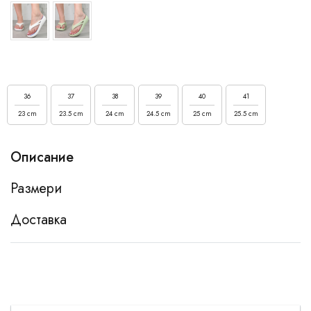
36
37
38
39
40
41
23 cm
23.5 cm
24 cm
24.5 cm
25 cm
25.5 cm
Описание
Размери
Доставка