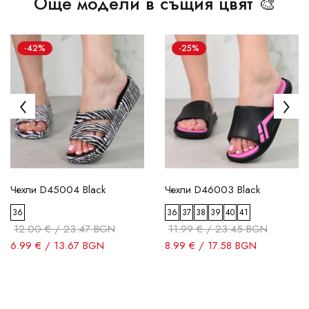
Още модели в същия цвят 🎨
-42%
-25%
Чехли D45004 Black
Чехли D46003 Black
36
36
37
38
39
40
41
12.00 € / 23.47 BGN
11.99 € / 23.45 BGN
6.99 € / 13.67 BGN
8.99 € / 17.58 BGN