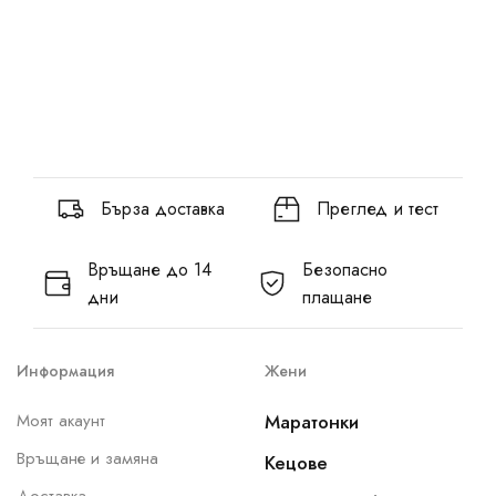
Бърза доставка
Преглед и тест
Връщане до 14
Безопасно
дни
плащане
Информация
Жени
Моят акаунт
Маратонки
Връщане и замяна
Кецове