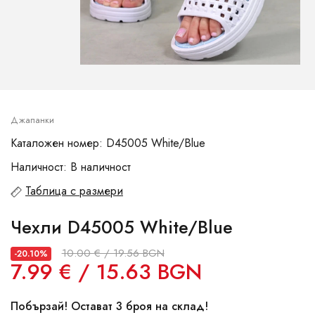
Джапанки
Каталожен номер: D45005 White/Blue
Наличност: В наличност
Таблица с размери
Чехли D45005 White/Blue
10.00 € / 19.56 BGN
-20.10%
7.99 € / 15.63 BGN
Побързай! Остават 3 броя на склад!