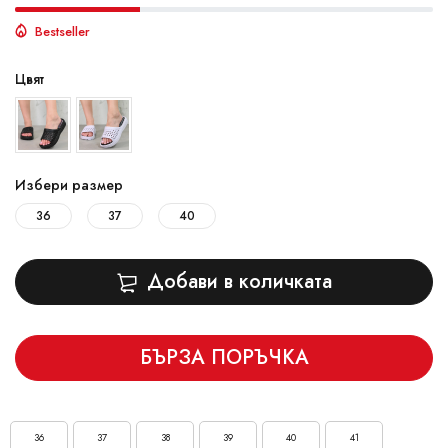
Bestseller
Цвят
Избери размер
36
37
40
Добави в количката
БЪРЗА ПОРЪЧКА
36
37
38
39
40
41