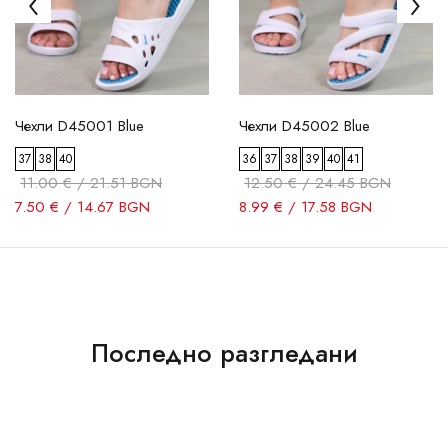
Чехли D45001 Blue
Чехли D45002 Blue
37
38
40
36
37
38
39
40
41
11.00 € / 21.51 BGN
12.50 € / 24.45 BGN
7.50 € / 14.67 BGN
8.99 € / 17.58 BGN
Последно разгледани