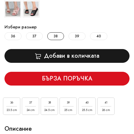
Избери размер
36
37
38
39
40
Добави в количката
БЪРЗА ПОРЪЧКА
36
37
38
39
40
41
23.5 cm
24 cm
24.5 cm
25 cm
25.5 cm
26 cm
Описание