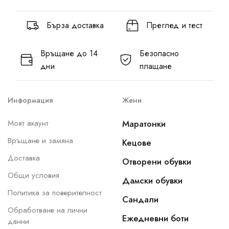
Бърза доставка
Преглед и тест
Връщане до 14
Безопасно
дни
плащане
Информация
Жени
Моят акаунт
Маратонки
Връщане и замяна
Кецове
Доставка
Отворени обувки
Общи условия
Дамски обувки
Политика за поверителност
Сандали
Обработване на лични
Ежедневни боти
данни