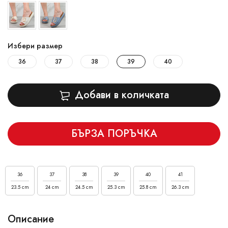
Избери размер
36
37
38
39
40
Добави в количката
БЪРЗА ПОРЪЧКА
36
37
38
39
40
41
23.5 cm
24 cm
24.5 cm
25.3 cm
25.8 cm
26.3 cm
Описание