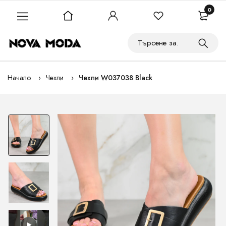
0
Начало
Чехли
Чехли W037038 Black