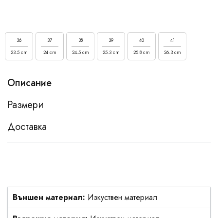
36
37
38
39
40
41
23.5 cm
24 cm
24.5 cm
25.3 cm
25.8 cm
26.3 cm
Описание
Размери
Доставка
Външен материал:
Изкуствен материал