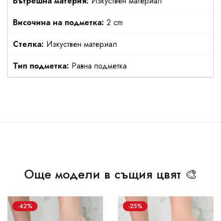
Вътрешна материя:
Изкуствен материал
Височина на подметка:
2 cm
Стелка:
Изкуствен материал
Тип подметка:
Равна подметка
Още модели в същия цвят 🎨
-42%
-25%