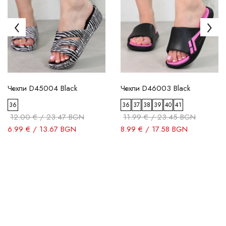
Чехли D45004 Black
Чехли D46003 Black
36
36
37
38
39
40
41
12.00 € / 23.47 BGN
11.99 € / 23.45 BGN
6.99 € / 13.67 BGN
8.99 € / 17.58 BGN