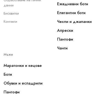
Обработване на лични
Ежедневни боти
данни
Елегантни боти
Бисквитки
Чехли и джапанки
Контакти
Апрески
Пантофи
Чанти
Мъже
Маратонки и кецове
Боти
Обувки и еспадрили
Пантофи