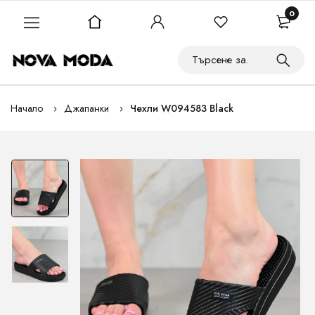
0
Начало
Джапанки
Чехли W094583 Black