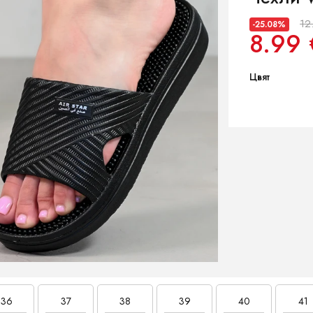
12
-25.08%
8.99 
Цвят
36
37
38
39
40
41