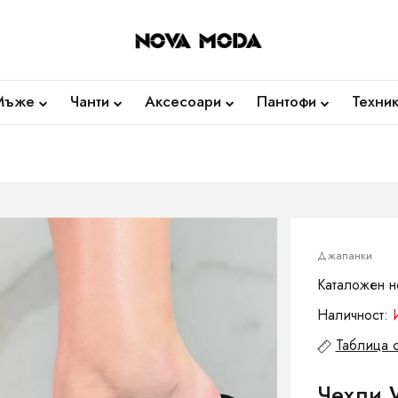
Мъже
Чанти
Аксесоари
Пантофи
Техни
Джапанки
Каталожен н
Наличност:
Таблица 
Чехли 