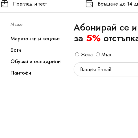
Преглед и тест
Връщане до 14 д
Абонирай се и
Мъже
за
5%
отстъпк
Маратонки и кецове
Боти
Жена
Мъж
Обувки и еспадрили
Пантофи