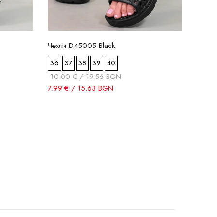
Чехли D45005 Black
36
37
38
39
40
10.00 € / 19.56 BGN
7.99 € / 15.63 BGN