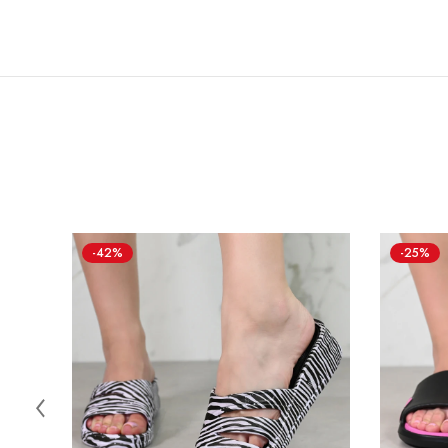
-42%
-25%