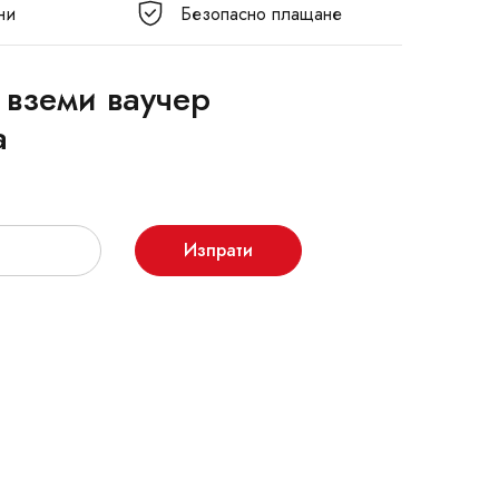
ни
Безопасно плащане
 вземи ваучер
а
Изпрати