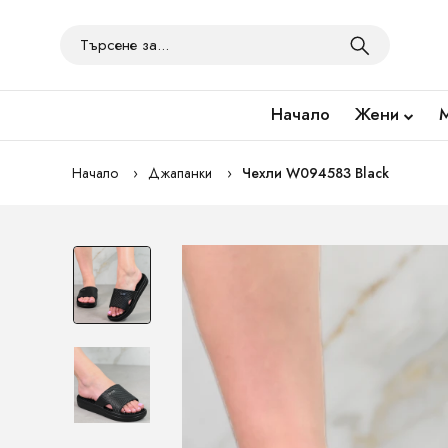
Начало
Жени
Начало
Джапанки
Чехли W094583 Black