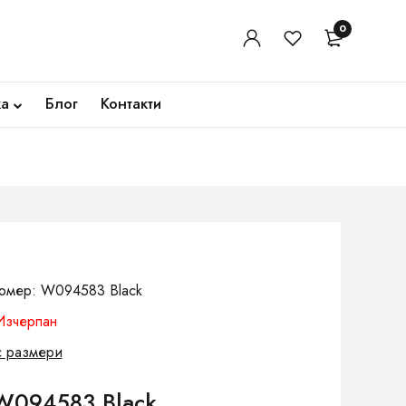
0
ка
Блог
Контакти
омер: W094583 Black
Изчерпан
с размери
W094583 Black