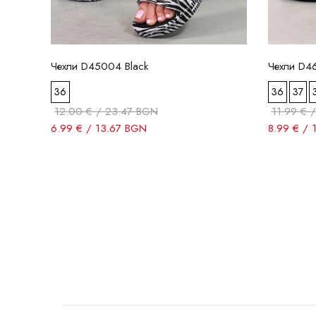
Чехли D45004 Black
Чехли D4
36
36
37
12.00 € / 23.47 BGN
11.99 € 
6.99 € / 13.67 BGN
8.99 € / 