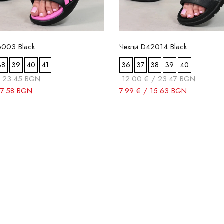
6003 Black
Чехли D42014 Black
38
39
40
41
36
37
38
39
40
/ 23.45 BGN
12.00 € / 23.47 BGN
17.58 BGN
7.99 € / 15.63 BGN