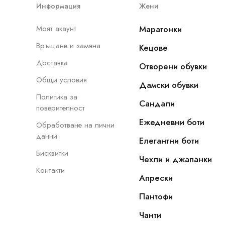
Информация
Жени
Моят акаунт
Маратонки
Връщане и замяна
Кецове
Доставка
Отворени обувки
Общи условия
Дамски обувки
Политика за
Сандали
поверителност
Ежедневни боти
Обработване на лични
данни
Елегантни боти
Бисквитки
Чехли и джапанки
Контакти
Апрески
Пантофи
Чанти