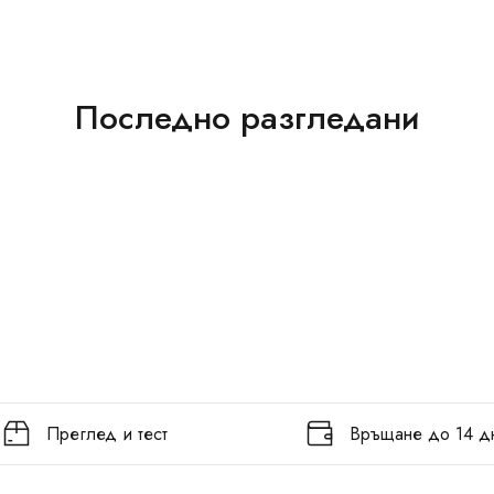
Последно разгледани
Преглед и тест
Връщане до 14 д