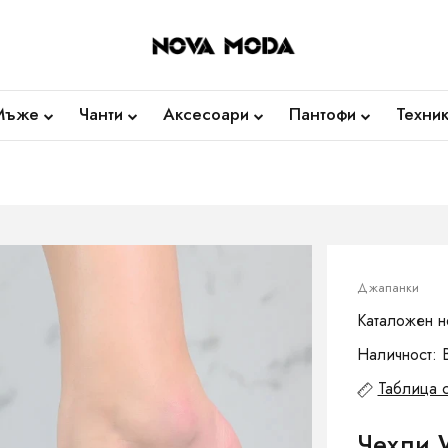
Мъже
Чанти
Аксесоари
Пантофи
Техни
Джапанки
Каталожен н
Наличност: 
Таблица 
Чехли 