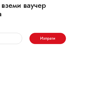
 вземи ваучер
а
Изпрати