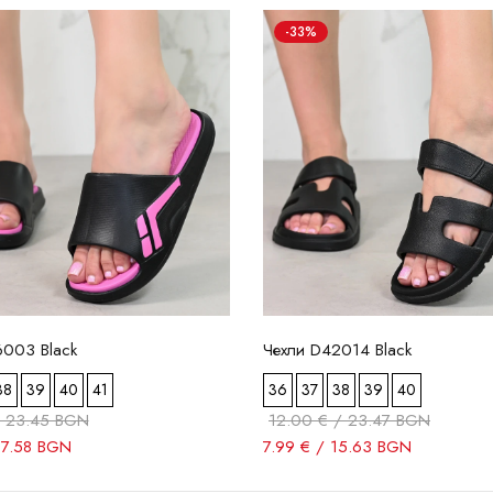
-33%
6003 Black
Чехли D42014 Black
38
39
40
41
36
37
38
39
40
/ 23.45 BGN
12.00 € / 23.47 BGN
17.58 BGN
7.99 € / 15.63 BGN