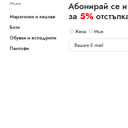
Абонирай се и
Мъже
за
5%
отстъпк
Маратонки и кецове
Боти
Жена
Мъж
Обувки и еспадрили
Пантофи