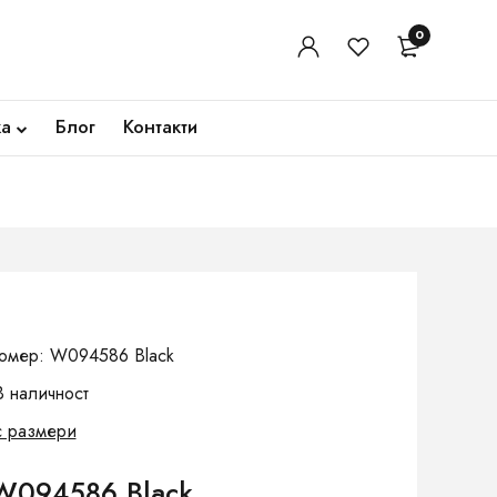
0
ка
Блог
Контакти
омер: W094586 Black
В наличност
с размери
W094586 Black