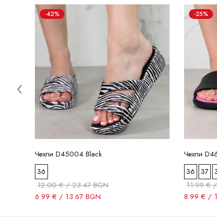
-42%
-25%
Чехли D45004 Black
Чехли D4
36
36
37
12.00 € / 23.47 BGN
11.99 € 
6.99 € / 13.67 BGN
8.99 € / 