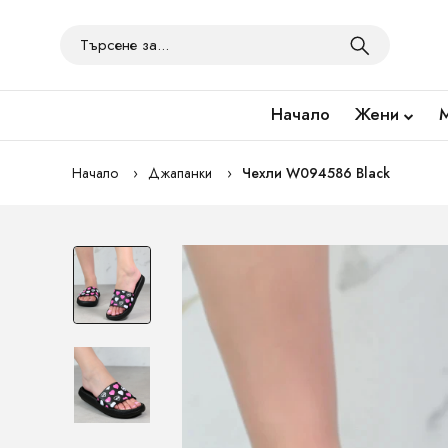
Начало
Жени
Начало
Джапанки
Чехли W094586 Black