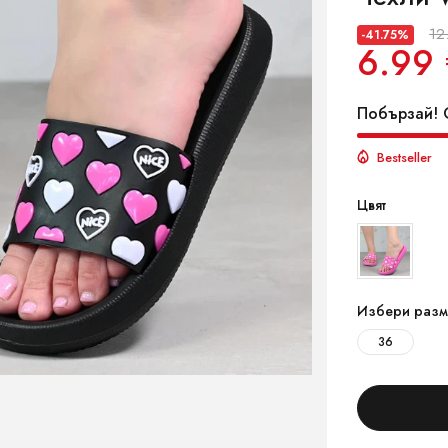
12
-41.75%
6.99 
Побързай! О
Bestseller
Цвят
Избери разм
36