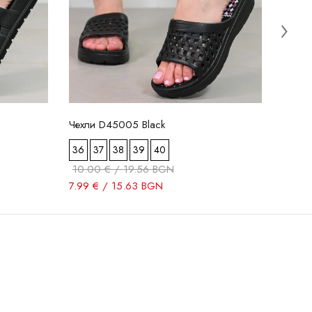
Чехли D45005 Black
36
37
38
39
40
10.00 € / 19.56 BGN
7.99 € / 15.63 BGN