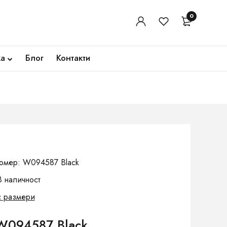
0
ка
Блог
Контакти
омер: W094587 Black
В наличност
с размери
W094587 Black