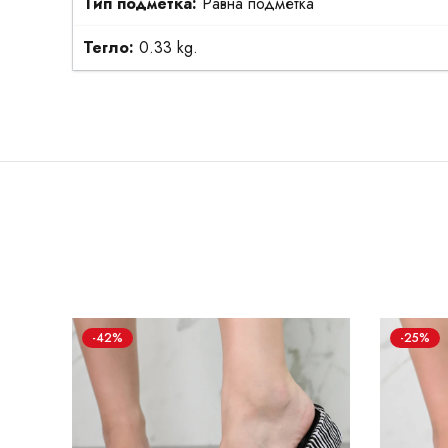
Тип подметка:
Равна подметка
Тегло:
0.33 kg.
-42%
-25%