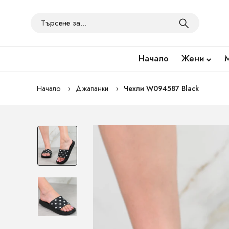
Начало
Жени
Начало
Джапанки
Чехли W094587 Black