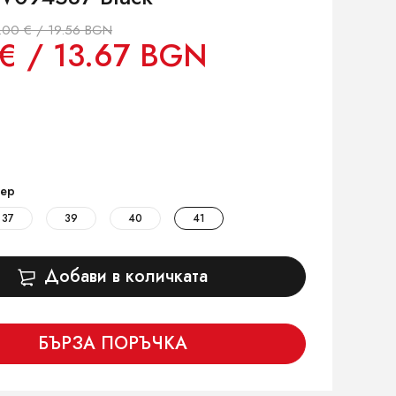
.00 € / 19.56 BGN
€ / 13.67 BGN
ер
37
39
40
41
Добави в количката
БЪРЗА ПОРЪЧКА