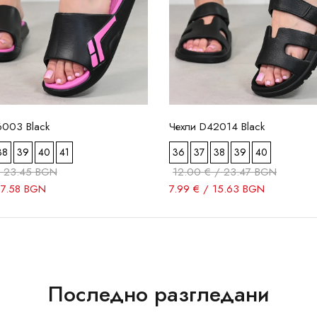
6003 Black
Чехли D42014 Black
38
39
40
41
36
37
38
39
40
/ 23.45 BGN
12.00 € / 23.47 BGN
17.58 BGN
7.99 € / 15.63 BGN
Последно разгледани