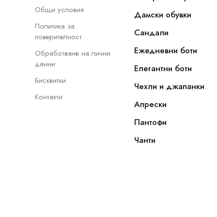
Общи условия
Дамски обувки
Политика за
Сандали
поверителност
Ежедневни боти
Обработване на лични
данни
Елегантни боти
Бисквитки
Чехли и джапанки
Контакти
Апрески
Пантофи
Чанти
Copyright © 2022 - 2026, NOVAMODA.EU. Всички прав