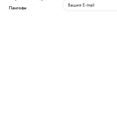
Пантофи
а запазени.