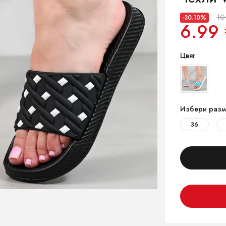
10
-30.10%
6.99 
Цвят
Избери разм
36