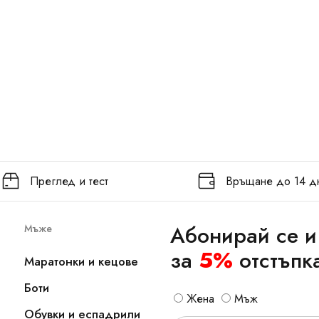
Преглед и тест
Връщане до 14 д
Абонирай се и
Мъже
за
5%
отстъпк
Маратонки и кецове
Боти
Жена
Мъж
Обувки и еспадрили