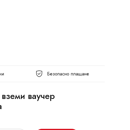
ни
Безопасно плащане
 вземи ваучер
а