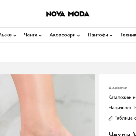
Мъже
Чанти
Аксесоари
Пантофи
Техни
Джапанки
Каталожен н
Наличност: 
Таблица 
Чехли 