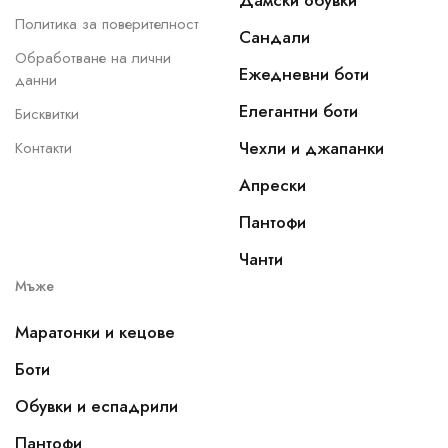
Дамски обувки
Политика за поверителност
Сандали
Обработване на лични
Ежедневни боти
данни
Елегантни боти
Бисквитки
Чехли и джапанки
Контакти
Апрески
Пантофи
Чанти
Мъже
Маратонки и кецове
Боти
Обувки и еспадрили
Пантофи