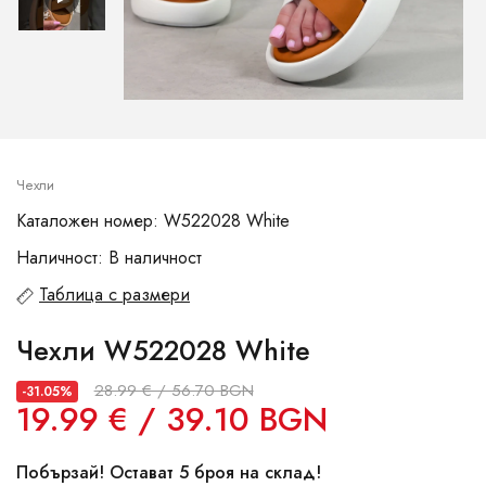
Чехли
Каталожен номер: W522028 White
Наличност: В наличност
Таблица с размери
Чехли W522028 White
28.99 € / 56.70 BGN
-31.05%
19.99 € / 39.10 BGN
Побързай! Остават 5 броя на склад!