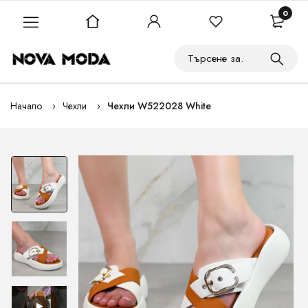
0
Начало
Чехли
Чехли W522028 White