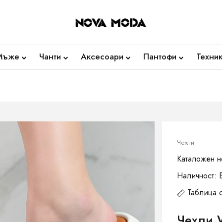
Мъже
Чанти
Аксесоари
Пантофи
Техни
Чехли
Каталожен 
Наличност: 
Таблица 
Чехли 