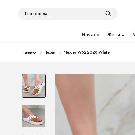
Начало
Жени
Начало
Чехли
Чехли W522028 White