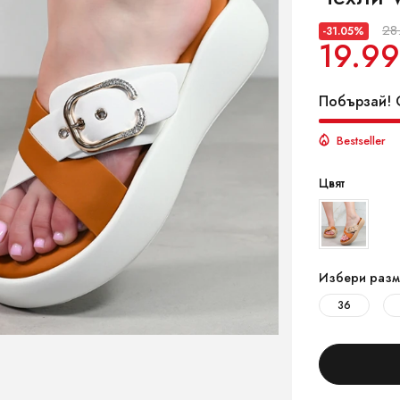
28
-31.05%
19.99
Побързай! О
Bestseller
Цвят
Избери разм
36