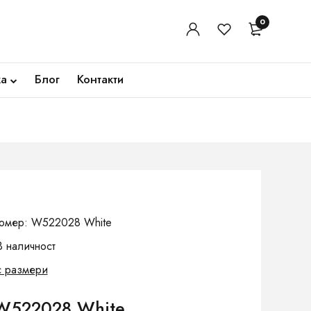
0
ка
Блог
Контакти
номер: W522028 White
В наличност
с размери
W522028 White