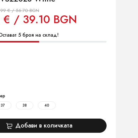
.99 € / 56.70 BGN
 € / 39.10 BGN
стават 5 броя на склад!
ер
37
38
40
Добави в количката