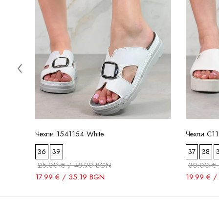
Чехли 1541154 White
Чехли C11
36
39
37
38
25.00 € / 48.90 BGN
30.00 € 
17.99 € / 35.19 BGN
19.99 € /