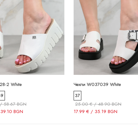
28-2 White
Чехли W037039 White
39
37
/ 58.67 BGN
25.00 € / 48.90 BGN
 39.10 BGN
17.99 € / 35.19 BGN