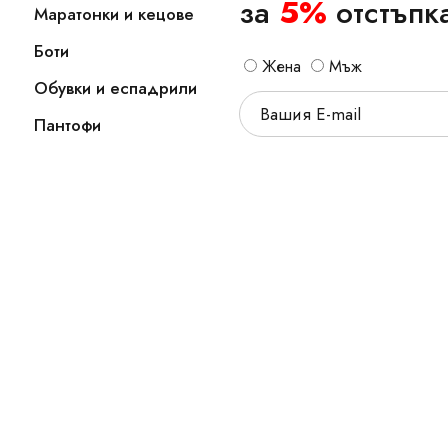
за
5%
отстъпк
Маратонки и кецове
Боти
Жена
Мъж
Обувки и еспадрили
Пантофи