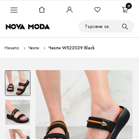
0
Начало
Чехли
Чехли W522029 Black