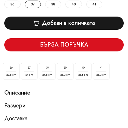
36
37
38
40
41
Добави в количката
БЪРЗА ПОРЪЧКА
36
37
38
39
40
41
23.5 cm
24 cm
24.5 cm
25.3 cm
25.8 cm
26.3 cm
Описание
Размери
Доставка