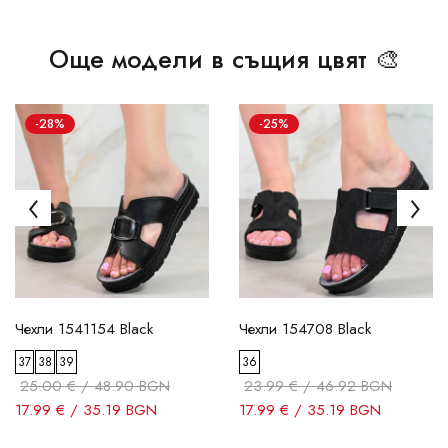
Още модели в същия цвят 🎨
-28%
-25%
Чехли 1541154 Black
Чехли 154708 Black
37
38
39
36
25.00 € / 48.90 BGN
23.99 € / 46.92 BGN
17.99 € / 35.19 BGN
17.99 € / 35.19 BGN