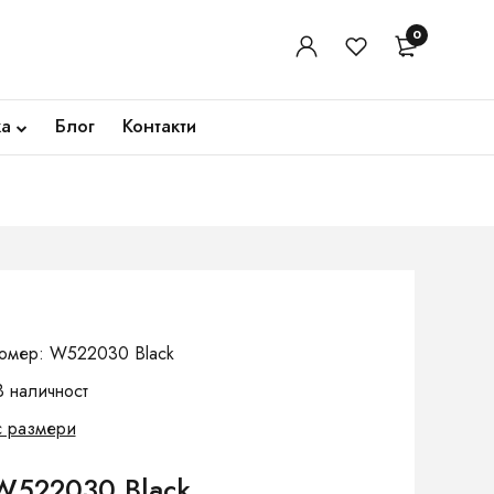
0
ка
Блог
Контакти
омер: W522030 Black
В наличност
с размери
W522030 Black