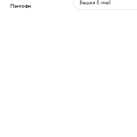
Пантофи
а запазени.