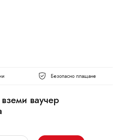
ни
Безопасно плащане
 вземи ваучер
а