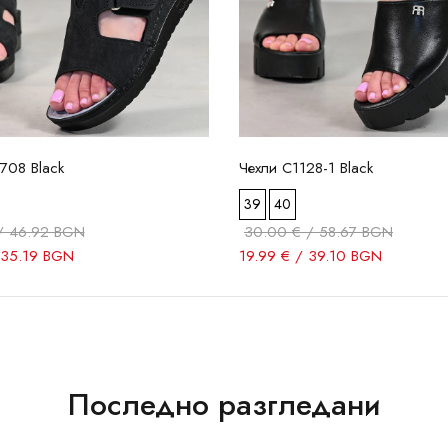
708 Black
Чехли C1128-1 Black
39
40
/ 46.92 BGN
30.00 € / 58.67 BGN
 35.19 BGN
19.99 € / 39.10 BGN
Последно разгледани