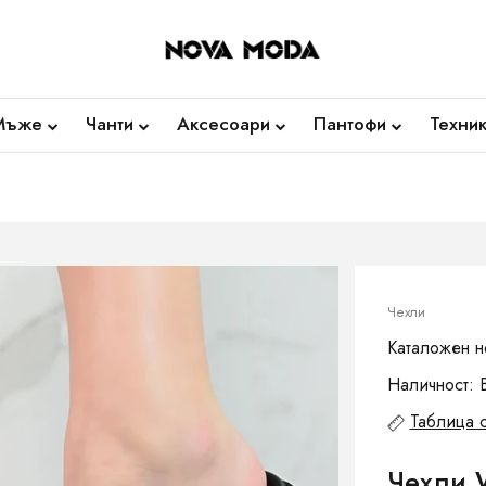
Мъже
Чанти
Аксесоари
Пантофи
Техни
Чехли
Каталожен н
Наличност: 
Таблица 
Чехли 