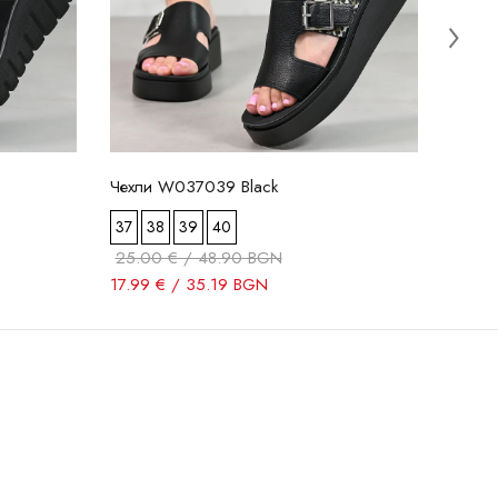
Чехли W037039 Black
37
38
39
40
25.00 € / 48.90 BGN
17.99 € / 35.19 BGN