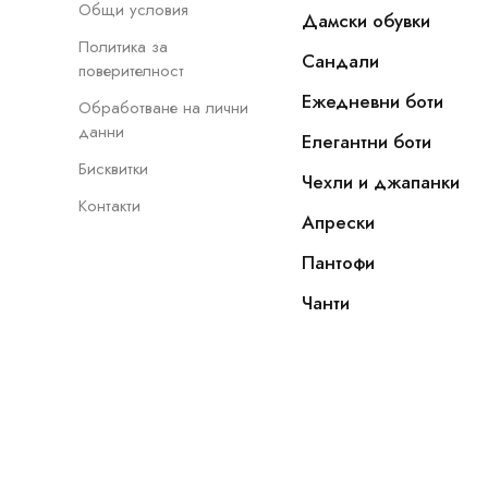
Общи условия
Дамски обувки
Политика за
Сандали
поверителност
Ежедневни боти
Обработване на лични
данни
Елегантни боти
Бисквитки
Чехли и джапанки
Контакти
Апрески
Пантофи
Чанти
Copyright © 2022 - 2026, NOVAMODA.EU. Всички прав
VISA