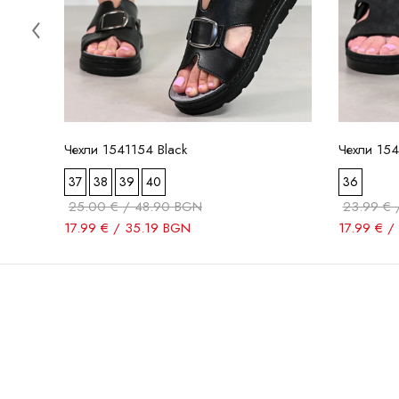
Чехли 1541154 Black
Чехли 154
37
38
39
40
36
25.00 € / 48.90 BGN
23.99 € 
17.99 € / 35.19 BGN
17.99 € /