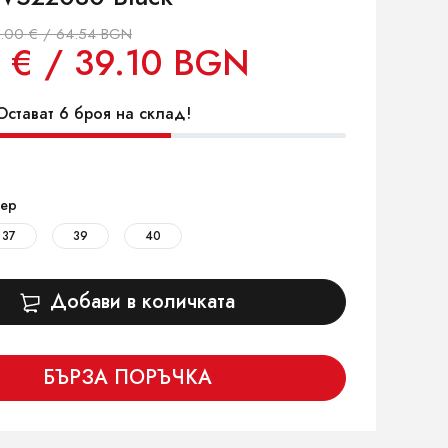
.00 € / 64.54 BGN
 € / 39.10 BGN
стават 6 броя на склад!
ер
37
39
40
Добави в количката
БЪРЗА ПОРЪЧКА