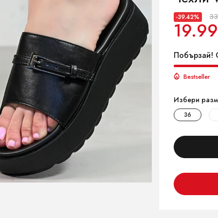
33
-39.42%
19.99
Побързай! О
Bestseller
Избери разм
36