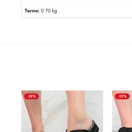
Тегло:
0.70 kg.
-28%
-25%