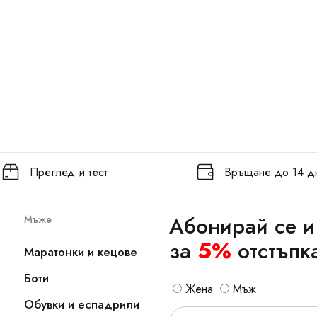
Преглед и тест
Връщане до 14 д
Абонирай се и
Мъже
за
5%
отстъпк
Маратонки и кецове
Боти
Жена
Мъж
Обувки и еспадрили