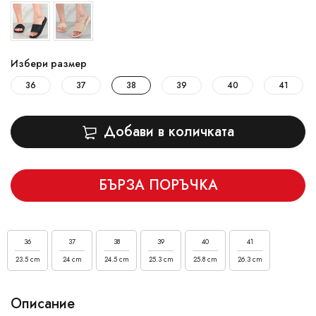
Избери размер
36
37
38
39
40
41
Добави в количката
БЪРЗА ПОРЪЧКА
36
37
38
39
40
41
23.5 cm
24 cm
24.5 cm
25.3 cm
25.8 cm
26.3 cm
Описание