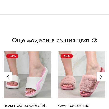
Още модели в същия цвят 🎨
-25%
-50%
Чехли D46003 White/Pink
Чехли D42022 Pink