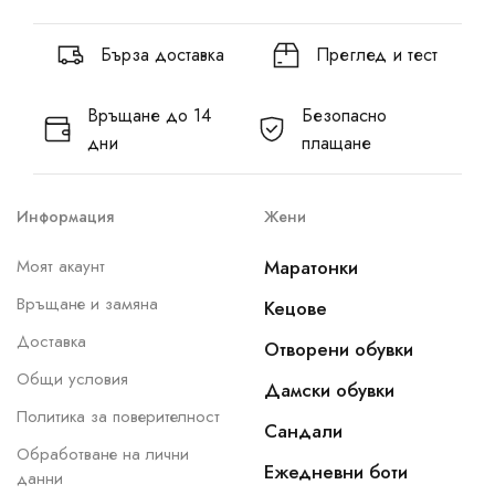
Бърза доставка
Преглед и тест
Връщане до 14
Безопасно
дни
плащане
Информация
Жени
Моят акаунт
Маратонки
Връщане и замяна
Кецове
Доставка
Отворени обувки
Общи условия
Дамски обувки
Политика за поверителност
Сандали
Обработване на лични
Ежедневни боти
данни