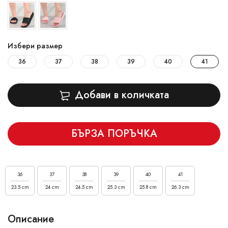
Избери размер
36
37
38
39
40
41
Добави в количката
БЪРЗА ПОРЪЧКА
36
37
38
39
40
41
23.5 cm
24 cm
24.5 cm
25.3 cm
25.8 cm
26.3 cm
Описание