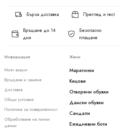
Бърза доставка
Преглед и тест
Връщане до 14
Безопасно
дни
плащане
Информация
Жени
Моят акаунт
Маратонки
Връщане и замяна
Кецове
Доставка
Отворени обувки
Общи условия
Дамски обувки
Политика за поверителност
Сандали
Обработване на лични
Ежедневни боти
данни