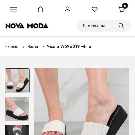
0
Начало
Чехли
Чехли W596019 white