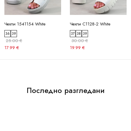
Чехли 1541154 White
Чехли C1128-2 White
36
39
37
38
39
25.00 €
30.00 €
17.99 €
19.99 €
Последно разгледани