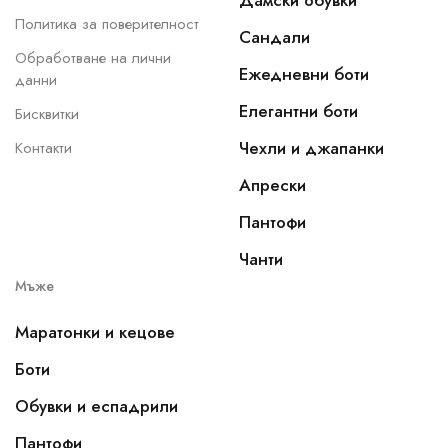
Дамски обувки
Политика за поверителност
Сандали
Обработване на лични
Ежедневни боти
данни
Елегантни боти
Бисквитки
Чехли и джапанки
Контакти
Апрески
Пантофи
Чанти
Мъже
Маратонки и кецове
Боти
Обувки и еспадрили
Пантофи