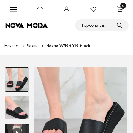
0
Начало
Чехли
Чехли W596019 black