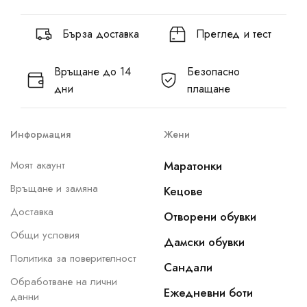
Бърза доставка
Преглед и тест
Връщане до 14
Безопасно
дни
плащане
Информация
Жени
Моят акаунт
Маратонки
Връщане и замяна
Кецове
Доставка
Отворени обувки
Общи условия
Дамски обувки
Политика за поверителност
Сандали
Обработване на лични
Ежедневни боти
данни