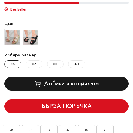
Bestseller
Цвят
Избери размер
36
37
38
40
Добави в количката
БЪРЗА ПОРЪЧКА
36
37
38
39
40
41