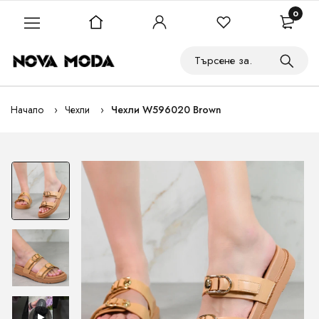
0
Начало
Чехли
Чехли W596020 Brown