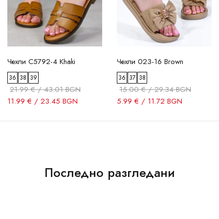
Чехли C5792-4 Khaki
Чехли 023-16 Brown
36
38
39
36
37
38
21.99 € / 43.01 BGN
15.00 € / 29.34 BGN
11.99 € / 23.45 BGN
5.99 € / 11.72 BGN
Последно разгледани