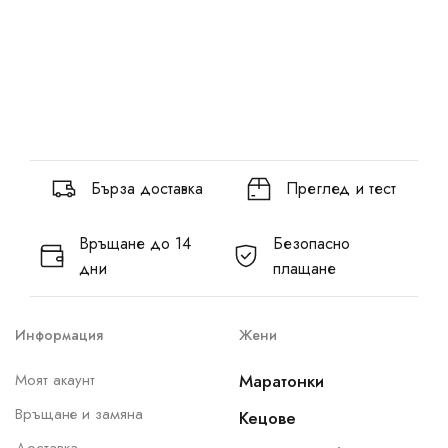
Бърза доставка
Преглед и тест
Връщане до 14
Безопасно
дни
плащане
Информация
Жени
Моят акаунт
Маратонки
Връщане и замяна
Кецове