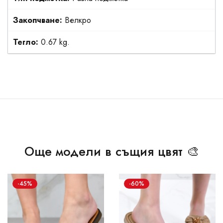
Закопчване:
Велкро
Тегло:
0.67 kg.
Още модели в същия цвят 🎨
-45%
-60%