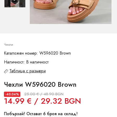
Чехли
Каталожен номер: W596020 Brown
Наличност: В наличност
Таблица с размери
Чехли W596020 Brown
25.00 € / 48.90 BGN
-40.04%
14.99 € / 29.32 BGN
Побързай! Остават 6 броя на склад!