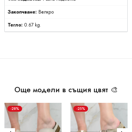
Закопчване:
Велкро
Тегло:
0.67 kg.
Още модели в същия цвят 🎨
-28%
-25%