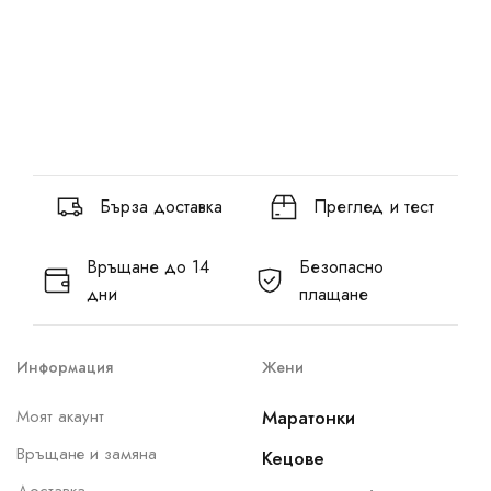
Бърза доставка
Преглед и тест
Връщане до 14
Безопасно
дни
плащане
Информация
Жени
Моят акаунт
Маратонки
Връщане и замяна
Кецове