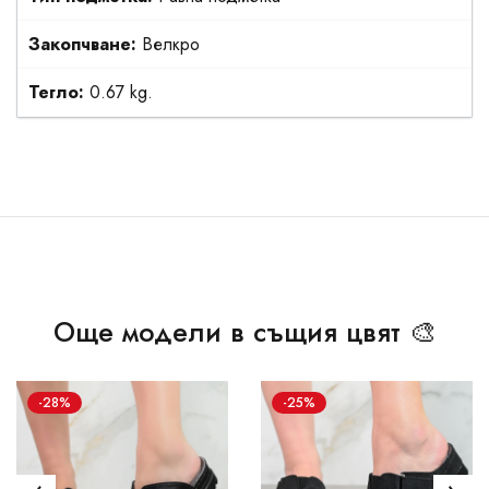
Закопчване:
Велкро
Тегло:
0.67 kg.
Още модели в същия цвят 🎨
-28%
-25%