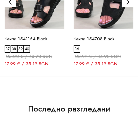
Чехли 1541154 Black
Чехли 154708 Black
37
38
39
40
36
25.00 € / 48.90 BGN
23.99 € / 46.92 BGN
17.99 € / 35.19 BGN
17.99 € / 35.19 BGN
Последно разгледани