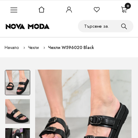
0
Начало
Чехли
Чехли W596020 Black