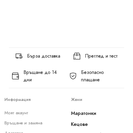
Бърза доставка
Преглед и тест
Връщане до 14
Безопасно
дни
плащане
Информация
Жени
Моят акаунт
Маратонки
Връщане и замяна
Кецове