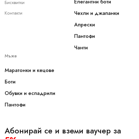
Елегантни боти
Бисквитки
Чехли и джапанки
Контакти
Апрески
Пантофи
Чанти
Мъже
Маратонки и кецове
Боти
Обувки и еспадрили
Пантофи
Абонирай се и вземи ваучер за