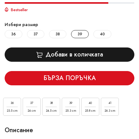
Bestseller
Избери размер
36
37
38
39
40
Добави в количката
БЪРЗА ПОРЪЧКА
36
37
38
39
40
41
23.5 cm
24 cm
24.5 cm
25.3 cm
25.8 cm
26.3 cm
Описание