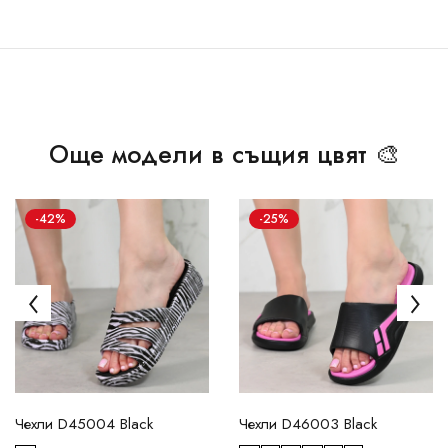
Още модели в същия цвят 🎨
-42%
-25%
Чехли D45004 Black
Чехли D46003 Black