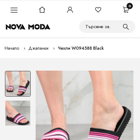
0
Начало
Джапанки
Чехли W094588 Black