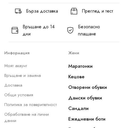
Бърза доставка
Преглед и тест
Връщане до 14
Безопасно
дни
плащане
Информация
Жени
Моят акаунт
Маратонки
Връщане и замяна
Кецове
Доставка
Отворени обувки
Общи условия
Дамски обувки
Политика за поверителност
Сандали
Обработване на лични
Ежедневни боти
данни