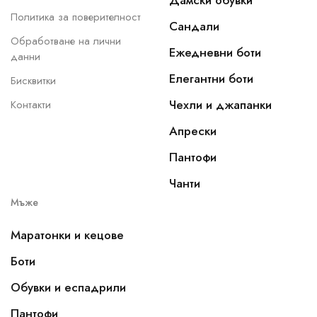
Дамски обувки
Политика за поверителност
Сандали
Обработване на лични
Ежедневни боти
данни
Елегантни боти
Бисквитки
Чехли и джапанки
Контакти
Апрески
Пантофи
Чанти
Мъже
Маратонки и кецове
Боти
Обувки и еспадрили
Пантофи