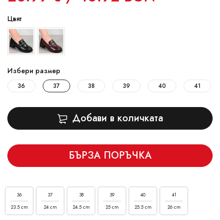
Цвят
Избери размер
36
37
38
39
40
41
Добави в количката
БЪРЗА ПОРЪЧКА
36
37
38
39
40
41
23.5 cm
24 cm
24.5 cm
25 cm
25.5 cm
26 cm