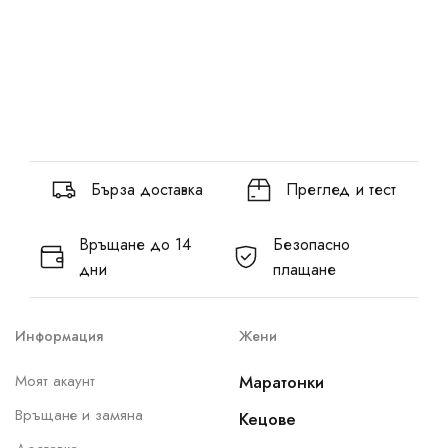
Бърза доставка
Преглед и тест
Връщане до 14
Безопасно
дни
плащане
Информация
Жени
Моят акаунт
Маратонки
Връщане и замяна
Кецове