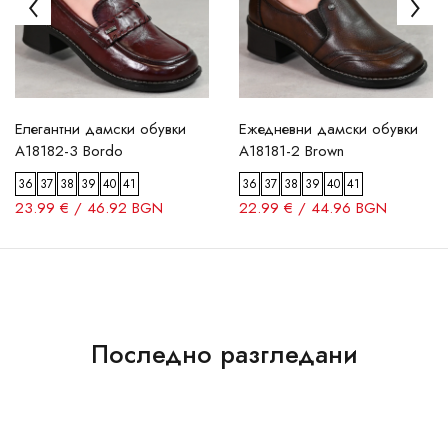
Елегантни дамски обувки
Ежедневни дамски обувки
A18182-3 Bordo
A18181-2 Brown
36
37
38
39
40
41
36
37
38
39
40
41
23.99 € / 46.92 BGN
22.99 € / 44.96 BGN
Последно разгледани