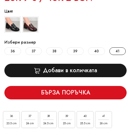
Цвят
Избери размер
36
37
38
39
40
41
Добави в количката
БЪРЗА ПОРЪЧКА
36
37
38
39
40
41
23.5 cm
24 cm
24.5 cm
25 cm
25.5 cm
26 cm