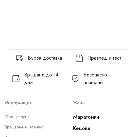
Бърза доставка
Преглед и тест
Връщане до 14
Безопасно
дни
плащане
Информация
Жени
Моят акаунт
Маратонки
Връщане и замяна
Кецове