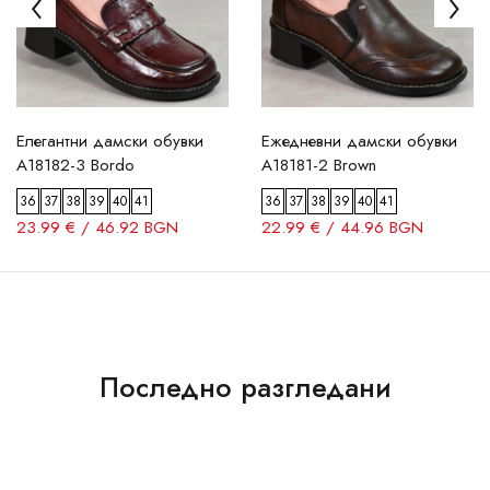
Елегантни дамски обувки
Ежедневни дамски обувки
A18182-3 Bordo
A18181-2 Brown
36
37
38
39
40
41
36
37
38
39
40
41
23.99 € / 46.92 BGN
22.99 € / 44.96 BGN
Последно разгледани