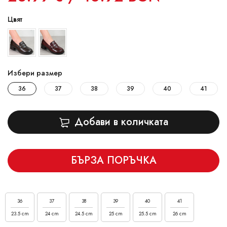
Цвят
Избери размер
36
37
38
39
40
41
Добави в количката
БЪРЗА ПОРЪЧКА
36
37
38
39
40
41
23.5 cm
24 cm
24.5 cm
25 cm
25.5 cm
26 cm