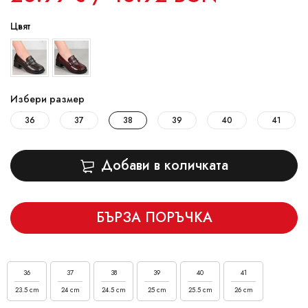
Цвят
Избери размер
36
37
38
39
40
41
Добави в количката
БЪРЗА ПОРЪЧКА
36
37
38
39
40
41
23.5 cm
24 cm
24.5 cm
25 cm
25.5 cm
26 cm